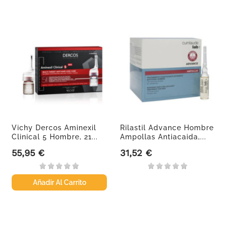
Vichy Dercos Aminexil
Rilastil Advance Hombre
Clinical 5 Hombre, 21...
Ampollas Antiacaida,...
55,95 €
31,52 €
Precio
Precio
Añadir Al Carrito