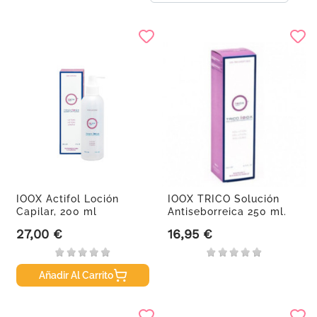
IOOX Actifol Loción
IOOX TRICO Solución
Capilar, 200 ml
Antiseborreica 250 ml.
27,00 €
16,95 €
Precio
Precio
Añadir Al Carrito