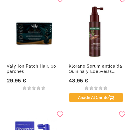
Valy Ion Patch Hair, 60
Klorane Serum anticaída
parches
Quinina y Edelweiss...
29,95 €
43,95 €
Precio
Precio
Añadir Al Carrito