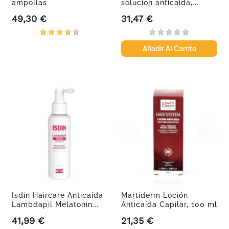
ampollas
solución anticaida,...
49,30 €
31,47 €
Precio
Precio
Añadir Al Carrito
Isdin Haircare Anticaída
Martiderm Loción
Lambdapil Melatonin...
Anticaída Capilar, 100 ml
41,99 €
21,35 €
Precio
Precio