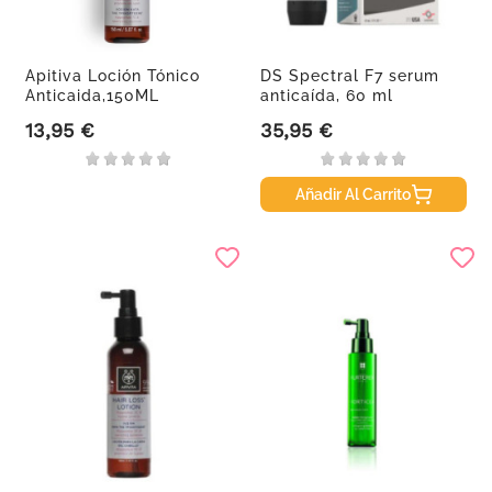
Apitiva Loción Tónico
DS Spectral F7 serum
Anticaida,150ML
anticaída, 60 ml
13,95 €
35,95 €
Precio
Precio
Añadir Al Carrito