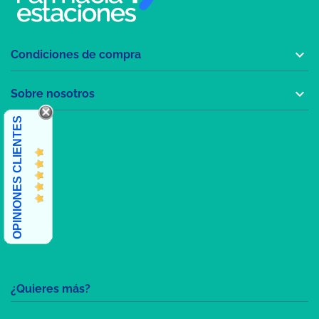

Condiciones de compra

Sobre nosotros
OPINIONES CLIENTES
¿Quieres más?