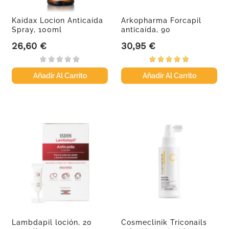
Kaidax Locion Anticaida
Arkopharma Forcapil
Spray, 100ml
anticaída, 90
comprimidos
26,60 €
30,95 €
Precio
Precio
Añadir Al Carrito
Añadir Al Carrito
Lambdapil loción, 20
Cosmeclinik Triconails