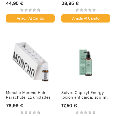
44,95 €
28,95 €
Precio
Precio
Añadir Al Carrito
Añadir Al Carrito
Moncho Moreno Hair
Soivre Capixyl Energy
Parachute, 12 unidades
loción anticaída, 100 ml
de 6 ml
79,99 €
17,50 €
Precio
Precio