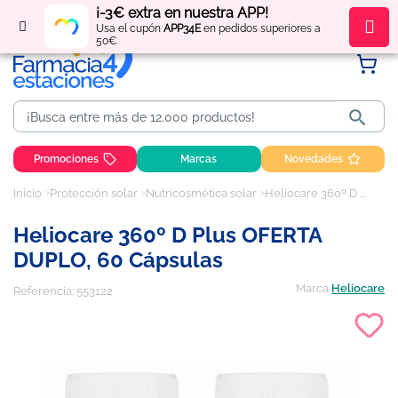
¡-3€ extra en nuestra APP!
Regístrate
y obtén
puntos
por tus compras
Usa el cupón
APP34E
en pedidos superiores a
50€

Promociones
Marcas
Novedades
Inicio
Protección solar
Nutricosmética solar
Heliocare 360º D Plus OFERTA DUPLO, 60 cápsulas
Heliocare 360º D Plus OFERTA
DUPLO, 60 Cápsulas
Marca
Heliocare
Referencia:
553122