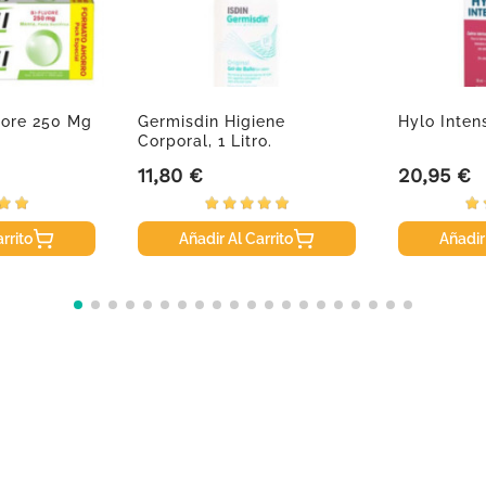
luore 250 Mg
Germisdin Higiene
Hylo Intens
Corporal, 1 Litro.
11,80 €
20,95 €
Precio
Precio
rrito
Añadir Al Carrito
Añadir