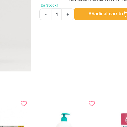
¡En Stock!
Añadir al carrito
-
+