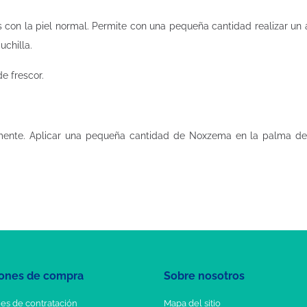
 con la piel normal. Permite con una pequeña cantidad realizar un a
uchilla.
e frescor.
lmente. Aplicar una pequeña cantidad de Noxzema en la palma de la
ones de compra
Sobre nosotros
es de contratación
Mapa del sitio