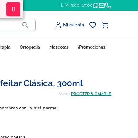
L–V: 9:00–15:00

Mi cuenta
erapia
Ortopedia
Mascotas
¡Promociones!
itar Clásica, 300ml
Marca
PROCTER & GAMBLE
 hombres con la piel normal
loraciones:
1