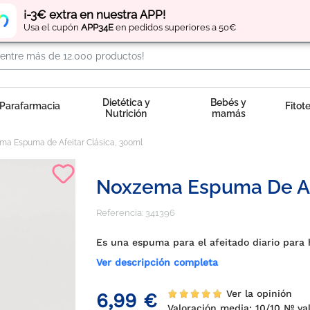
Regístrate
y obtén
puntos
por tus compras
¡-3€ extra en nuestra APP!
Usa el cupón
APP34E
en pedidos superiores a 50€
Dietética y
Bebés y
Parafarmacia
Fitot
Nutrición
mamás
ma Espuma de Afeitar Clásica, 300ml
Noxzema Espuma De Afe
Referencia:
341396
Es una espuma para el afeitado diario para
Ver descripción completa
Ver la opinión
6,99 €
Valoración media:
10
/10 Nº va