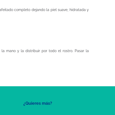
feitado completo dejando la piel suave, hidratada y
 mano y la distribuir por todo el rostro. Pasar la
¿Quieres más?