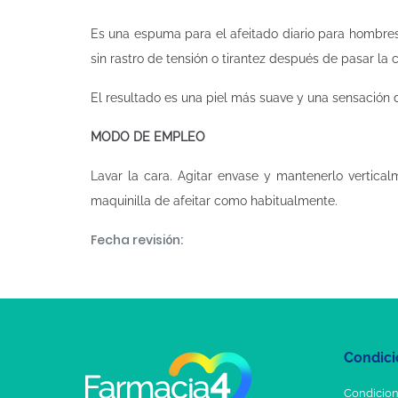
Es una espuma para el afeitado diario para hombres
sin rastro de tensión o tirantez después de pasar la c
El resultado es una piel más suave y una sensación d
MODO DE EMPLEO
Lavar la cara. Agitar envase y mantenerlo vertica
maquinilla de afeitar como habitualmente.
Fecha revisión:
Condici
Condicion