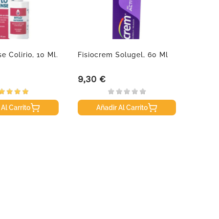
e Colirio, 10 Ml.
Fisiocrem Solugel, 60 Ml
Avene
Repara
9,30 €
15,70
Precio
Precio
 Al Carrito
Añadir Al Carrito
A