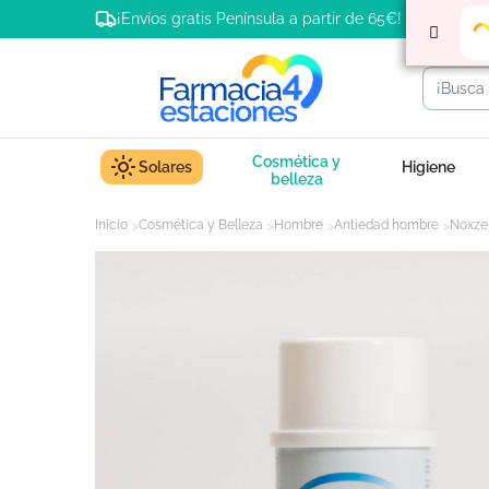
¡Envíos gratis Península a partir de 65€!
Cosmética y
Solares
Higiene
belleza
Inicio
Cosmética y Belleza
Hombre
Antiedad hombre
Noxze