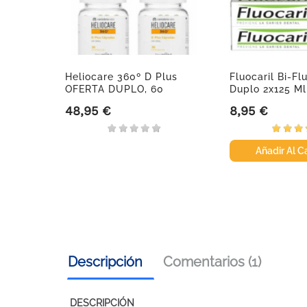
il
Heliocare 360º D Plus
Fluocaril Bi-F
ulas.
OFERTA DUPLO, 60
Duplo 2x125 Ml
Cápsulas
48,95 €
8,95 €
Precio
Precio
Añadir Al Ca
Descripción
Comentarios (1)
DESCRIPCIÓN