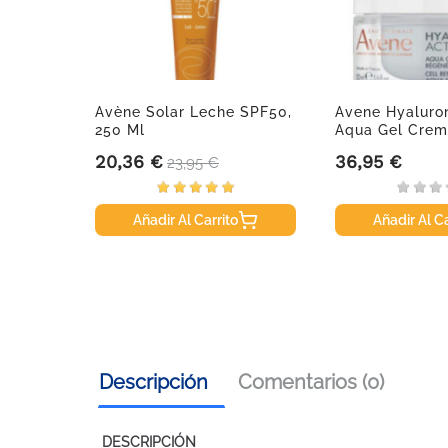
é,
Avène Solar Leche SPF50,
Avene Hyaluron
250 Ml
Aqua Gel Crema
20,36 €
36,95 €
Precio
Precio base
Precio
23,95 €
Añadir Al Carrito
Añadir Al Ca
Descripción
Comentarios (0)
DESCRIPCIÓN