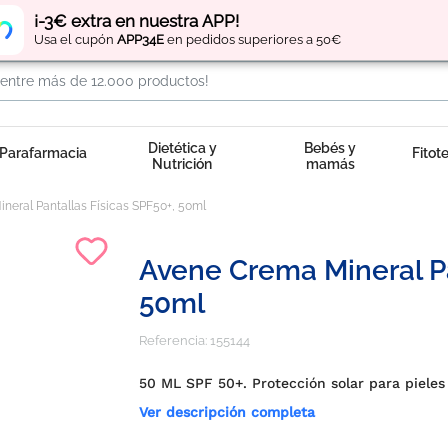
Regístrate
y obtén
puntos
por tus compras
¡-3€ extra en nuestra APP!
Usa el cupón
APP34E
en pedidos superiores a 50€
Dietética y
Bebés y
Parafarmacia
Fitot
Nutrición
mamás
neral Pantallas Físicas SPF50+, 50ml
Avene Crema Mineral Pa
50ml
Referencia:
155144
50 ML SPF 50+. Protección solar para pieles 
Ver descripción completa