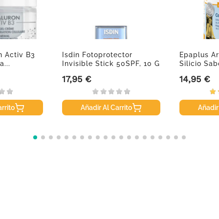
 Activ B3
Isdin Fotoprotector
Epaplus Ar
...
Invisible Stick 50SPF, 10 G
Silicio Sa
17,95 €
14,95 €
Precio
Precio
rrito
Añadir Al Carrito
Añadir