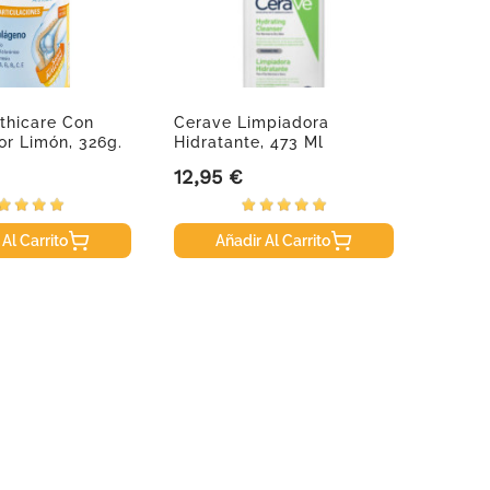
thicare Con
Cerave Limpiadora
Hylo-G
bor Limón, 326g.
Hidratante, 473 Ml
Lubric
12,95 €
16,60
Precio
Precio
 Al Carrito
Añadir Al Carrito
A