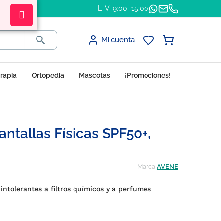
L–V: 9:00–15:00

Mi cuenta
erapia
Ortopedia
Mascotas
¡Promociones!
ntallas Físicas SPF50+,
Marca
AVENE
intolerantes a filtros químicos y a perfumes