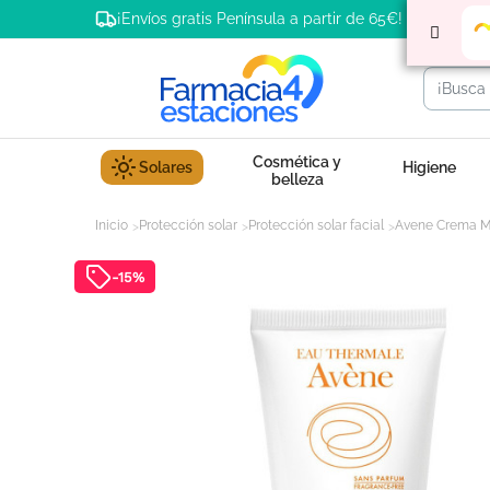
¡Envíos gratis Península a partir de 65€!
Cosmética y
Solares
Higiene
belleza
Inicio
Protección solar
Protección solar facial
Avene Crema Mi
-15%