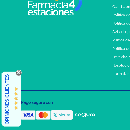
Condicion
Política d
Política d
Aviso Leg
Puntos d
Política d
Derecho d
Resolución
Formulari
OPINIONES CLIENTES
Pago seguro con