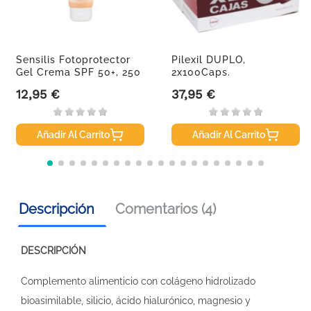
Sensilis Fotoprotector
Pilexil DUPLO,
Gel Crema SPF 50+, 250
2x100Caps.
Ml
12,95 €
37,95 €
Precio
Precio
Añadir Al Carrito
Añadir Al Carrito
Descripción
Comentarios (4)
DESCRIPCIÓN
Complemento alimenticio con colágeno hidrolizado
bioasimilable, silicio, ácido hialurónico, magnesio y