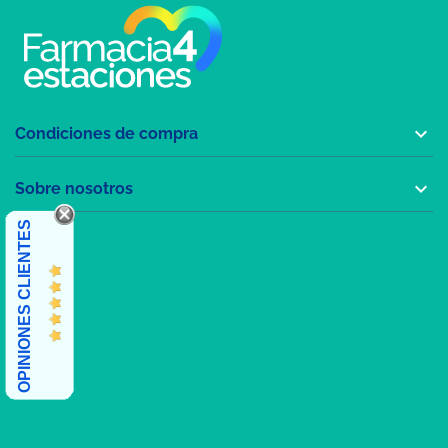

Condiciones de compra

Sobre nosotros
OPINIONES CLIENTES