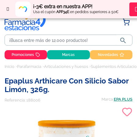
Regístrate
y obtén
puntos
por tus compras
¡-3€ extra en nuestra APP!
Usa el cupón
APP34E
en pedidos superiores a 50€

Promociones
Marcas
Novedades
Inicio
Parafarmacia
Articulaciones y huesos
Suplementos Articulaci
Epaplus Arthicare Con Silicio Sabor
Limón, 326g.
Marca
EPA PLUS
Referencia:
188006