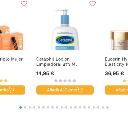
riplo Mujer,
Cetaphil Loción
Eucerin Hya
Limpiadora, 473 Ml
Elasticity
14,95 €
36,95 €
Precio
Precio
rrito
Añadir Al Carrito
Añadir