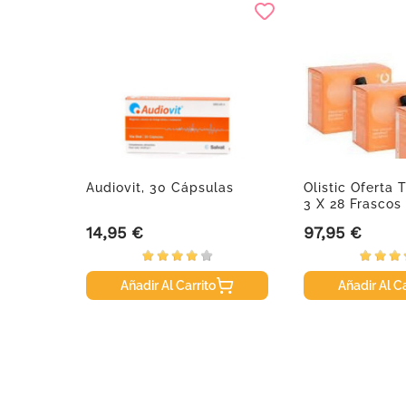
Audiovit, 30 Cápsulas
Olistic Oferta T
3 X 28 Frascos
14,95 €
97,95 €
Precio
Precio
Añadir Al Carrito
Añadir Al Ca