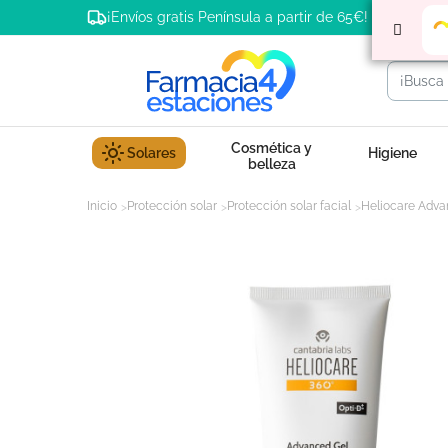
¡Envíos gratis Península a partir de 65€!
Cosmética y
Solares
Higiene
belleza
Inicio
Protección solar
Protección solar facial
Heliocare Adva