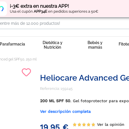
Regístrate
y obtén
puntos
por tus compras
¡-3€ extra en nuestra APP!
Usa el cupón
APP34E
en pedidos superiores a 50€
Dietética y
Bebés y
Parafarmacia
Fitot
Nutrición
mamás
nced gel SPF50, 250 ml
Heliocare Advanced Ge
Referencia:
159245
200 ML SPF 50
. Gel fotoprotector para expo
Ver descripción completa
Ver la opinión
19,95 €