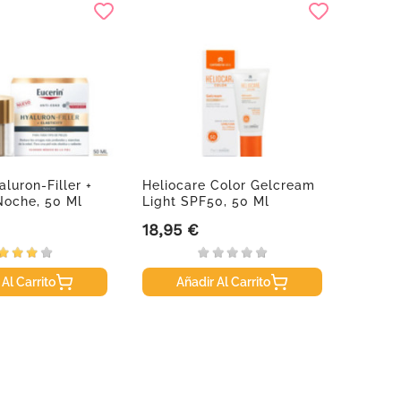
luron-Filler +
Heliocare Color Gelcream
Febre
 Noche, 50 Ml
Light SPF50, 50 Ml
De Cer
18,95 €
3,35 
Precio
Precio
 Al Carrito
Añadir Al Carrito
A