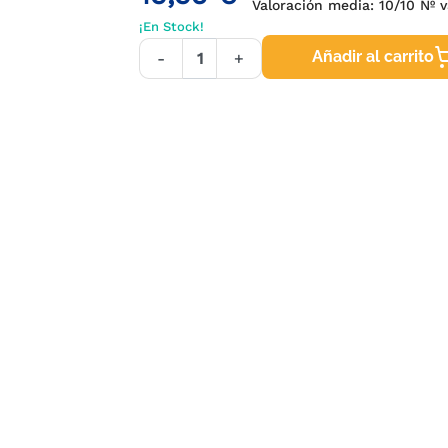
Valoración media:
10
/10 Nº v
¡En Stock!
Añadir al carrito
-
+