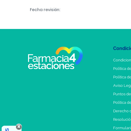
Fecha revisión:
Condici
Condicion
Política d
Política d
Aviso Leg
Puntos d
Política d
Derecho d
Resolución
Formulari