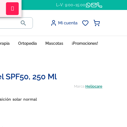
L–V: 9:00–15:00

Mi cuenta
erapia
Ortopedia
Mascotas
¡Promociones!
l SPF50, 250 Ml
Marca
Heliocare
sición solar normal