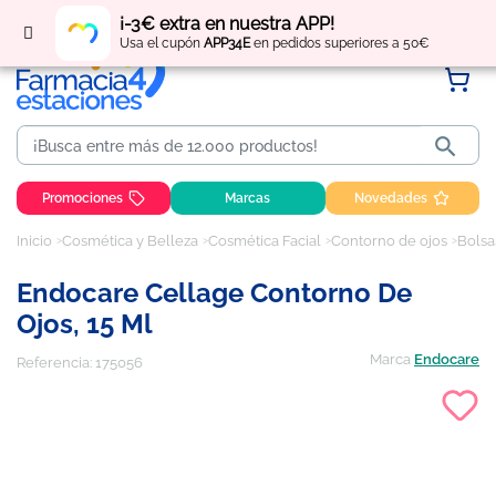
Regístrate
y obtén
puntos
por tus compras
¡-3€ extra en nuestra APP!
Usa el cupón
APP34E
en pedidos superiores a 50€

Promociones
Marcas
Novedades
Inicio
Cosmética y Belleza
Cosmética Facial
Contorno de ojos
Bolsa
Endocare Cellage Contorno De
Ojos, 15 Ml
Marca
Endocare
Referencia:
175056