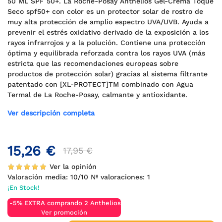
50 ML SPF 50+. La Roche-Posay
Anthelios Gel-Crema Toque
Seco spf50+ con color es un protector solar de rostro de
muy alta protección de amplio espectro UVA/UVB. Ayuda a
prevenir el estrés oxidativo derivado de la exposición a los
rayos infrarrojos y a la polución. Contiene una protección
óptima y equilibrada reforzada contra los rayos UVA (más
estricta que las recomendaciones europeas sobre
productos de protección solar) gracias al sistema filtrante
patentado con [XL-PROTECT]TM combinado con Agua
Termal de La Roche-Posay, calmante y antioxidante.
Ver descripción completa
15,26 €
17,95 €
Ver la opinión
Valoración media:
10
/10 Nº valoraciones:
1
¡En Stock!
-5% EXTRA comprando 2 Anthelios
Ver promoción