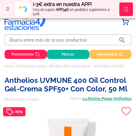
¡-3€ extra en nuestra APP!
Regístrate
y obtén
puntos
por tus compras
Usa el cupón
APP34E
en pedidos superiores a
50€

Promociones
Marcas
Novedades
Inicio
Protección solar
Protección solar facial
Anthelios UVMUNE 400 oil control gel-crema SPF50+ con color, 50 ml
Anthelios UVMUNE 400 Oil Control
Gel-Crema SPF50+ Con Color, 50 Ml
Marca
La Roche-Posay Anthelios
Referencia:
177671
-15%