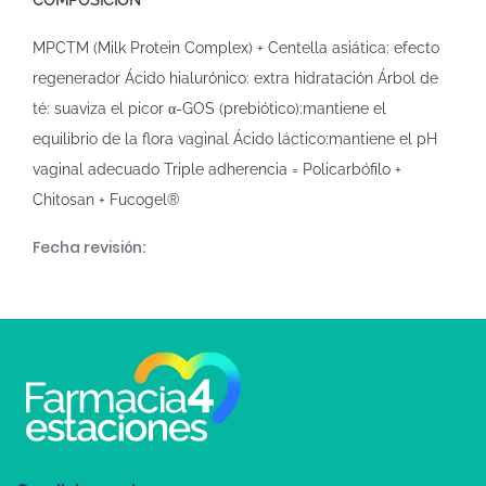
COMPOSICIÓN
MPCTM (Milk Protein Complex) + Centella asiática: efecto
regenerador Ácido hialurónico: extra hidratación Árbol de
té: suaviza el picor α-GOS (prebiótico):mantiene el
equilibrio de la flora vaginal Ácido láctico:mantiene el pH
vaginal adecuado Triple adherencia = Policarbófilo +
Chitosan + Fucogel®
Fecha revisión: