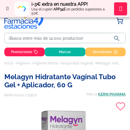
¡-3€ extra en nuestra APP!
Regístrate
y obtén
puntos
por tus compras
Usa el cupón
APP34E
en pedidos superiores a
50€

Promociones
Marcas
Novedades
Inicio
Higiene
Higiene Íntima
Sequedad Vaginal
Melagyn Hidratante Vaginal tubo gel + aplicador, 60 g
Melagyn Hidratante Vaginal Tubo
Gel + Aplicador, 60 G
Marca
KERN PHARMA
Referencia:
175871