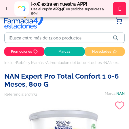
¡-3€ extra en nuestra APP!
Regístrate
y obtén
puntos
por tus compras
Usa el cupón
APP34E
en pedidos superiores a
50€

Promociones
Marcas
Novedades
Inicio
Bebés y Mamás
Alimentación del bebé
Leches
NAN expert pro total confort 1 0-6 meses, 800 g
NAN Expert Pro Total Confort 1 0-6
Meses, 800 G
Marca
NAN
Referencia:
197972