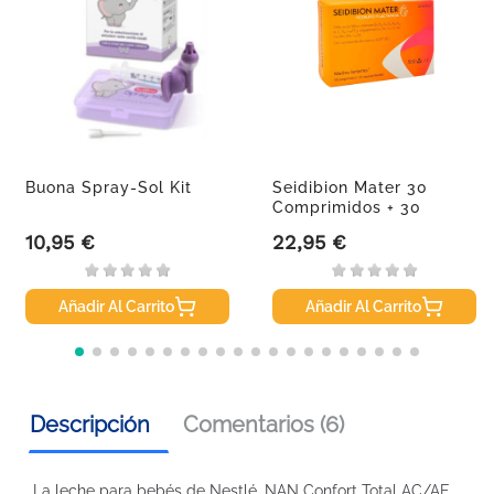
Buona Spray-Sol Kit
Seidibion Mater 30
Comprimidos + 30
Cápsulas...
10,95 €
22,95 €
Precio
Precio
Añadir Al Carrito
Añadir Al Carrito
Descripción
Comentarios (6)
La leche para bebés de Nestlé, NAN Confort Total AC/AE,