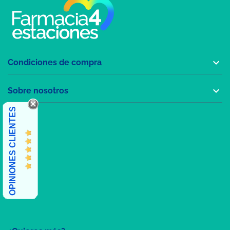

Condiciones de compra

Sobre nosotros
OPINIONES CLIENTES