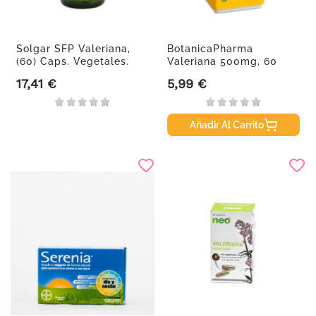
Solgar SFP Valeriana,
BotanicaPharma
(60) Caps. Vegetales.
Valeriana 500mg, 60
cápsulas.
17,41 €
5,99 €
Precio
Precio
Añadir Al Carrito