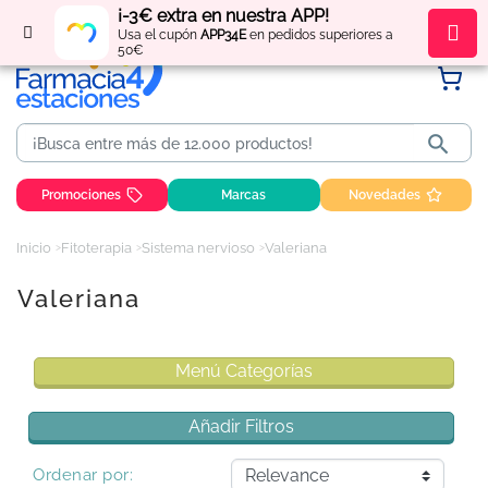
¡-3€ extra en nuestra APP!
Regístrate
y obtén
puntos
por tus compras
Usa el cupón
APP34E
en pedidos superiores a
50€

Promociones
Marcas
Novedades
Inicio
Fitoterapia
Sistema nervioso
Valeriana
Valeriana
Menú Categorías
Añadir Filtros
Ordenar por: