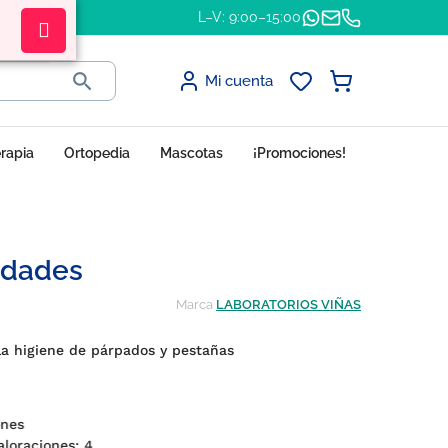
L–V: 9:00–15:00

Mi cuenta
erapia
Ortopedia
Mascotas
¡Promociones!
nidades
Marca
LABORATORIOS VIÑAS
 la higiene de párpados y pestañas
ones
valoraciones:
4