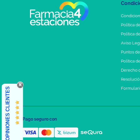
Condici
Condicion
Política d
Política d
Aviso Leg
Puntos d
Política d
Derecho d
Resolución
Formulari
OPINIONES CLIENTES
Pago seguro con