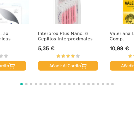
, 20
Interprox Plus Nano, 6
Valeriana 
micas
Cepillos Interproximales
Comp.
5,35 €
10,99 €
Precio
Precio
rrito
Añadir Al Carrito
Añadir