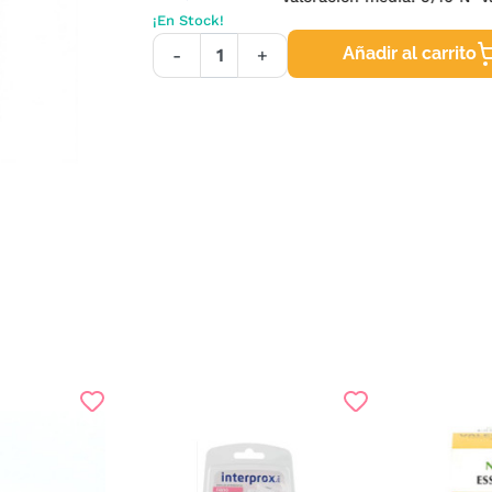
¡En Stock!
Añadir al carrito
-
+