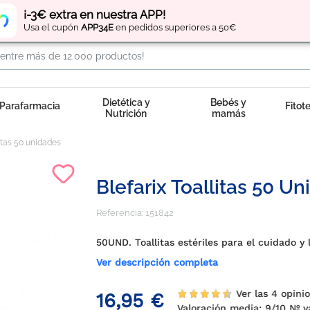
Regístrate
y obtén
puntos
por tus compras
¡-3€ extra en nuestra APP!
Usa el cupón
APP34E
en pedidos superiores a 50€
Dietética y
Bebés y
Parafarmacia
Fitot
Nutrición
mamás
litas 50 unidades
Blefarix Toallitas 50 U
Referencia:
151842
50UND. Toallitas estériles para el cuidado y
Ver descripción completa
Ver las 4 opini
16,95 €
Valoración media:
9
/10 Nº 