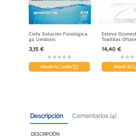
dental
Cinfa Solución Fisiológica,
Esteve Ozonest
6U.
40 Unidosis
Toallitas Oftal
3,15 €
14,40 €
Precio
Precio
Añadir Al Carrito
Añadir Al Ca
Descripción
Comentarios (4)
DESCRIPCIÓN