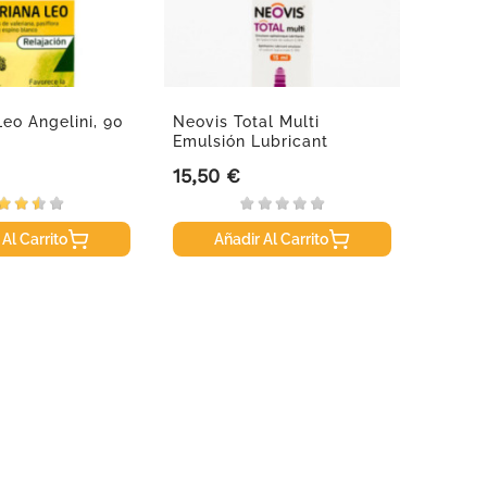
Leo Angelini, 90
Neovis Total Multi
Oniria
Emulsión Lubricant
Ocular,...
15,50 €
8,50 
Precio
Precio
 Al Carrito
Añadir Al Carrito
A