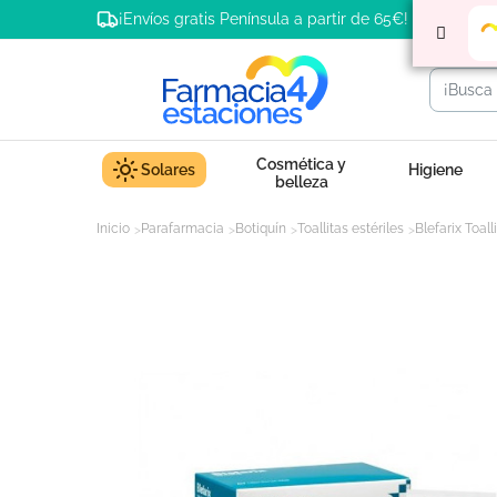
¡Envíos gratis Península a partir de 65€!
Cosmética y
Solares
Higiene
belleza
Inicio
Parafarmacia
Botiquín
Toallitas estériles
Blefarix Toal