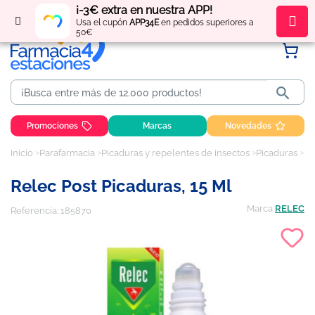
¡-3€ extra en nuestra APP!
Regístrate
y obtén
puntos
por tus compras
Usa el cupón
APP34E
en pedidos superiores a
50€

Promociones
Marcas
Novedades
Inicio
Parafarmacia
Picaduras y repelentes de insectos
Picaduras
Re
Relec Post Picaduras, 15 Ml
Marca
RELEC
Referencia:
185870