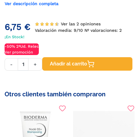
Ver descripción completa
Ver las 2 opiniones
6,75 €
Valoración media:
9
/10 Nº valoraciones:
2
¡En Stock!
-50% 2ªUd. Relec
Ver promoción
Añadir al carrito
-
+
Otros clientes también compraron