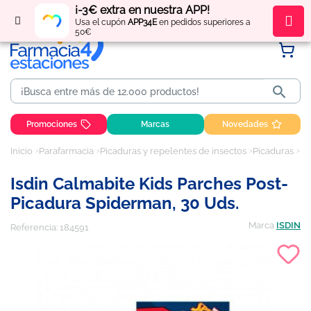
¡-3€ extra en nuestra APP!
Regístrate
y obtén
puntos
por tus compras
Usa el cupón
APP34E
en pedidos superiores a
50€

Promociones
Marcas
Novedades
Inicio
Parafarmacia
Picaduras y repelentes de insectos
Picaduras
Is
Isdin Calmabite Kids Parches Post-
Picadura Spiderman, 30 Uds.
Marca
ISDIN
Referencia:
184591