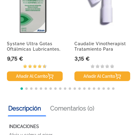
Systane Ultra Gotas
Caudalie Vinotherapist
Oftálmicas Lubricantes,
Tratamiento Para
10ml
Labios,...
9,75 €
3,15 €
Precio
Precio
Añadir Al Carrito
Añadir Al Carrito
Descripción
Comentarios (0)
INDICACIONES