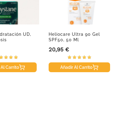
dratación UD,
Heliocare Ultra 90 Gel
Oseoge
sis
SPF50, 50 Ml
20,95 €
23,97
Precio
Precio
 Al Carrito
Añadir Al Carrito
A