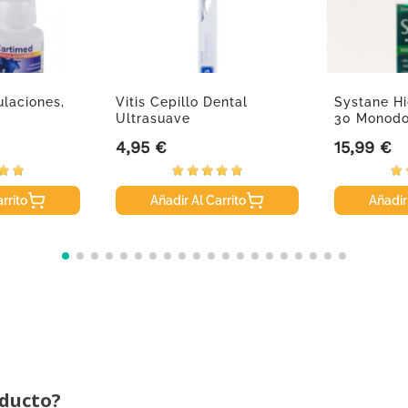
ulaciones,
Vitis Cepillo Dental
Systane Hi
Ultrasuave
30 Monodo
4,95 €
15,99 €
Precio
Precio
rrito
Añadir Al Carrito
Añadir
oducto?