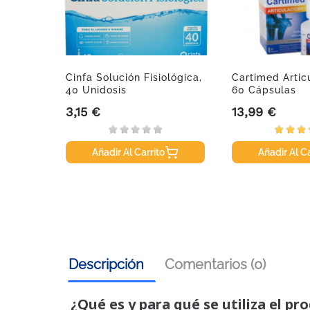
ray
Cinfa Solución Fisiológica,
Cartimed Artic
l
40 Unidosis
60 Cápsulas
3,15 €
13,99 €
Precio
Precio
Añadir Al Carrito
Añadir Al Ca
Descripción
Comentarios (0)
¿Qué es y para qué se utiliza el pr