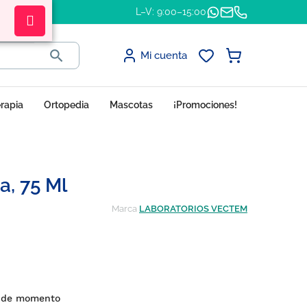
L–V: 9:00–15:00

Mi cuenta
erapia
Ortopedia
Mascotas
¡Promociones!
a, 75 Ml
Marca
LABORATORIOS VECTEM
 de momento