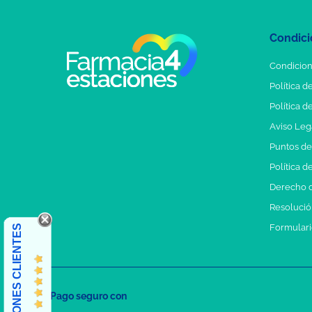
Condici
Condicion
Política d
Política d
Aviso Leg
Puntos d
Política d
Derecho d
Resolución
Formulari
OPINIONES CLIENTES
Pago seguro con