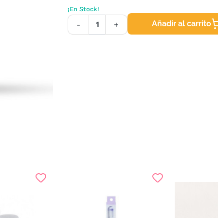
¡En Stock!
Añadir al carrito
-
+