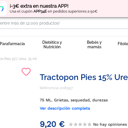
Regístrate
y obtén
puntos
por tus compras
¡-3€ extra en nuestra APP!
Usa el cupón
APP34E
en pedidos superiores a 50€
Dietética y
Bebés y
Parafarmacia
Fitot
Nutrición
mamás
on Pies 15% Urea, 75 ml
Tractopon Pies 15% Ure
Referencia:
208397
75 ML. Grietas, sequedad, durezas
Ver descripción completa
9,20 €
No hay opiniones