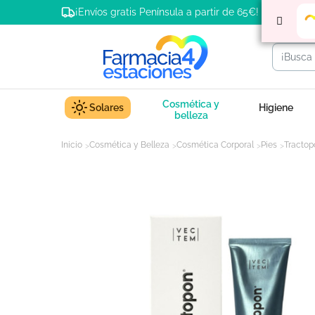
¡Envíos gratis Península a partir de 65€!
Cosmética y
Solares
Higiene
belleza
Inicio
Cosmética y Belleza
Cosmética Corporal
Pies
Tractop