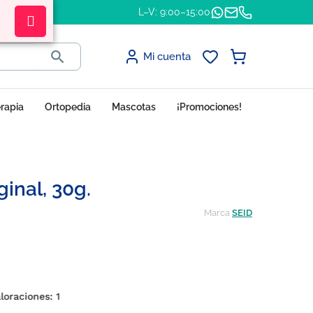
L–V: 9:00–15:00

Mi cuenta
erapia
Ortopedia
Mascotas
¡Promociones!
inal, 30g.
Marca
SEID
aloraciones:
1