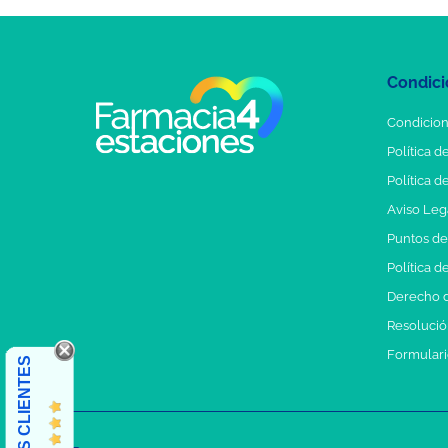
Condici
Condicion
Política d
Política d
Aviso Leg
Puntos d
Política d
Derecho d
Resolución
Formulari
OPINIONES CLIENTES