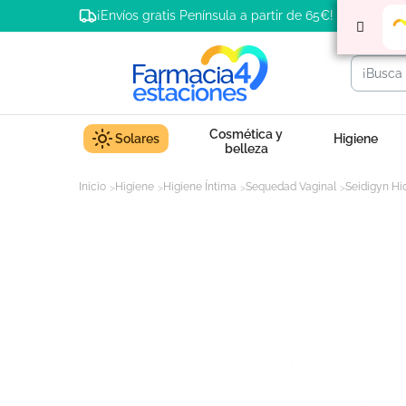
¡Envíos gratis Península a partir de 65€!
Cosmética y
Solares
Higiene
belleza
Inicio
Higiene
Higiene Íntima
Sequedad Vaginal
Seidigyn Hid