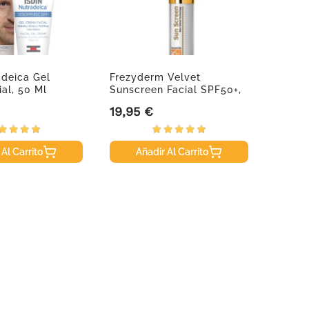
adeica Gel
Frezyderm Velvet
Triptó
al, 50 Ml
Sunscreen Facial SPF50+,
Vit B6
50 Ml
19,95 €
10,95
Precio
Precio
 Al Carrito
Añadir Al Carrito
A