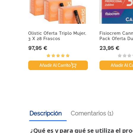
Olistic Oferta Triplo Mujer,
Fisiocrem Can
3 X 28 Frascos
Pack Oferta Dup
97,95 €
23,95 €
Precio
Precio
Añadir Al Carrito
Añadir Al Ca
Descripción
Comentarios (1)
¿Qué es y para qué se utiliza el pr