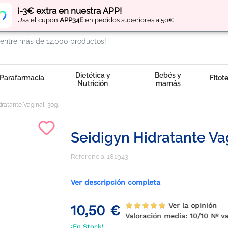
Regístrate
y obtén
puntos
por tus compras
¡-3€ extra en nuestra APP!
Usa el cupón
APP34E
en pedidos superiores a 50€
Dietética y
Bebés y
Parafarmacia
Fitot
Nutrición
mamás
ratante Vaginal, 30g.
Seidigyn Hidratante Vag
Referencia:
181943
Ver descripción completa
Ver la opinión
10,50 €
Valoración media:
10
/10 Nº v
¡En Stock!