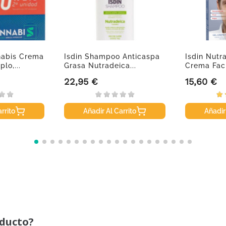
nabis Crema
Isdin Shampoo Anticaspa
Isdin Nutr
lo,...
Grasa Nutradeica...
Crema Faci
22,95 €
15,60 €
Precio
Precio
rrito
Añadir Al Carrito
Añadir
oducto?