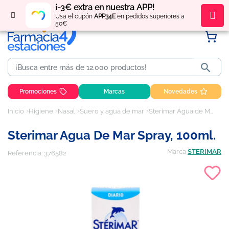
¡-3€ extra en nuestra APP!
Regístrate
y obtén
puntos
por tus compras
Usa el cupón
APP34E
en pedidos superiores a
50€

Promociones
Marcas
Novedades
Inicio
Higiene
Nasal
Suero y agua de mar
Sterimar Agua de Mar Spray, 100ml.
Sterimar Agua De Mar Spray, 100ml.
Marca
STERIMAR
Referencia:
376582