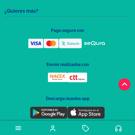
¿Quieres más?
Pago seguro con
Envíos realizados con
keyboard_arrow_up
Descarga nuestra app