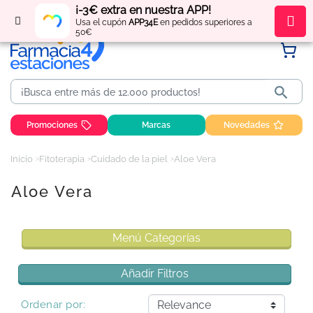
¡-3€ extra en nuestra APP!
Regístrate
y obtén
puntos
por tus compras
Usa el cupón
APP34E
en pedidos superiores a
50€

Promociones
Marcas
Novedades
Inicio
Fitoterapia
Cuidado de la piel
Aloe Vera
Aloe Vera
Menú Categorías
Añadir Filtros
Ordenar por: