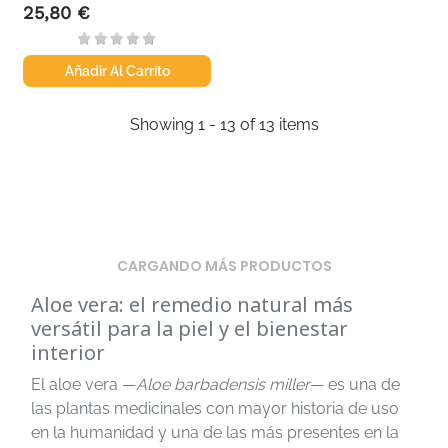
25,80 €
Precio
Añadir Al Carrito
Showing 1 - 13 of 13 items
CARGANDO MÁS PRODUCTOS
Aloe vera: el remedio natural más
versátil para la piel y el bienestar
interior
El aloe vera —
Aloe barbadensis miller
— es una de
las plantas medicinales con mayor historia de uso
en la humanidad y una de las más presentes en la