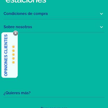

Condiciones de compra

Sobre nosotros
OPINIONES CLIENTES
¿Quieres más?