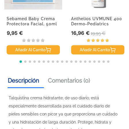
Sebamed Baby Crema
Anthelios UVMUNE 400
Protectora Facial, 50ml
Dermo-Pediatrics
Spray...
9,95 €
16,96 €
Precio
Precio
Precio base
19,95 €
Añadir Al Carrito
Añadir Al Carrito
Descripción
Comentarios (0)
Talquistina crema hidratante, de uso diario, está
especialmente desarrollada para el cuidado diario de
pieles sensibles con picor ya que proporciona un cuidado
y una hidratación de larga duración. Protege, hidrata y