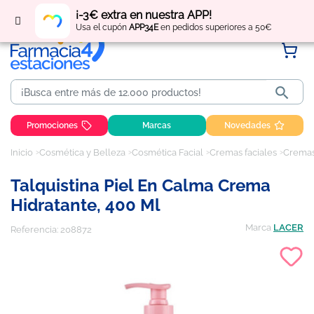
Regístrate
y obtén
puntos
por tus compras
¡-3€ extra en nuestra APP!
Usa el cupón
APP34E
en pedidos superiores a 50€

Promociones
Marcas
Novedades
Inicio
Cosmética y Belleza
Cosmética Facial
Cremas faciales
Cremas 
Talquistina Piel En Calma Crema
Hidratante, 400 Ml
Marca
LACER
Referencia:
208872