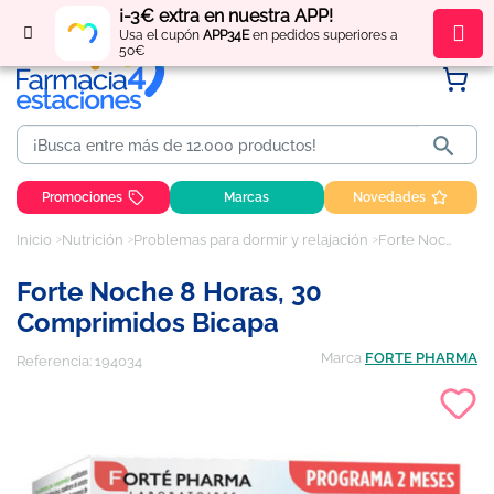
¡-3€ extra en nuestra APP!
Regístrate
y obtén
puntos
por tus compras
Usa el cupón
APP34E
en pedidos superiores a
50€

Promociones
Marcas
Novedades
Inicio
Nutrición
Problemas para dormir y relajación
Forte Noche 8 horas, 30 comprimidos bicapa
Forte Noche 8 Horas, 30
Comprimidos Bicapa
Marca
FORTE PHARMA
Referencia:
194034