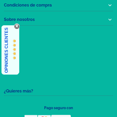

Condiciones de compra

Sobre nosotros
OPINIONES CLIENTES
¿Quieres más?
Pago seguro con