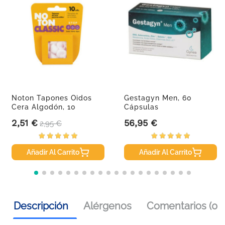
Noton Tapones Oidos
Gestagyn Men, 60
Cera Algodón, 10
Cápsulas
Unidades
2,51 €
56,95 €
Precio
Precio base
Precio
2,95 €
Añadir Al Carrito
Añadir Al Carrito
Descripción
Alérgenos
Comentarios (0)