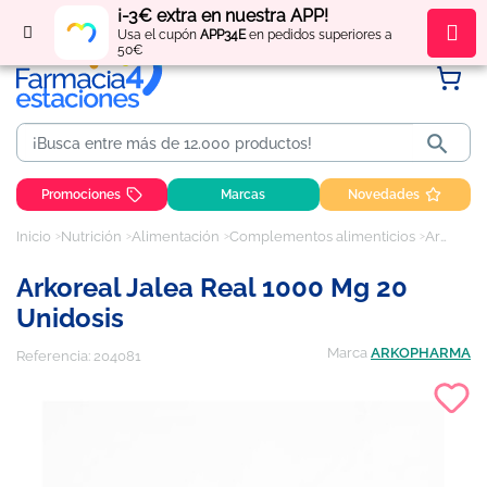
¡-3€ extra en nuestra APP!
Regístrate
y obtén
puntos
por tus compras
Usa el cupón
APP34E
en pedidos superiores a
50€

Promociones
Marcas
Novedades
Inicio
Nutrición
Alimentación
Complementos alimenticios
Arkoreal Jalea Real 1000 mg 20 unidosis
Arkoreal Jalea Real 1000 Mg 20
Unidosis
Marca
ARKOPHARMA
Referencia:
204081