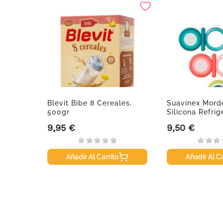
ulas
Blevit Bibe 8 Cereales,
Suavinex Mord
500gr
Silicona Refrige
9,95 €
9,50 €
Precio
Precio
Añadir Al Carrito
Añadir Al Ca