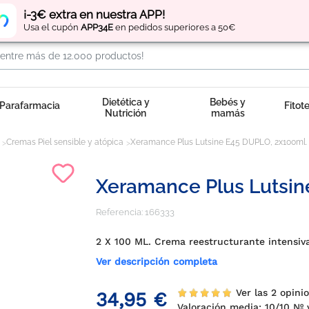
Regístrate
y obtén
puntos
por tus compras
¡-3€ extra en nuestra APP!
Usa el cupón
APP34E
en pedidos superiores a 50€
Dietética y
Bebés y
Parafarmacia
Fitot
Nutrición
mamás
Cremas Piel sensible y atópica
Xeramance Plus Lutsine E45 DUPLO, 2x100ml.
Xeramance Plus Lutsin
Referencia:
166333
2 X 100 ML. Crema reestructurante intensiva
Ver descripción completa
Ver las 2 opin
34,95 €
Valoración media:
10
/10 Nº