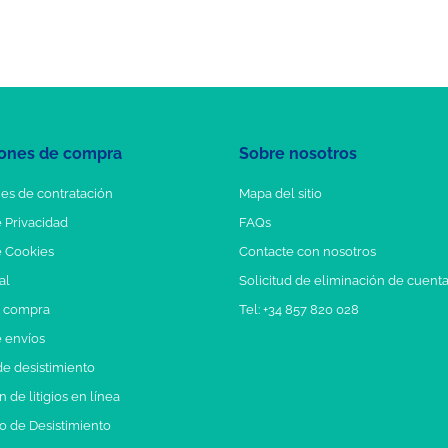
ones de compra
Sobre nosotros
es de contratación
Mapa del sitio
e Privacidad
FAQs
e Cookies
Contacte con nosotros
al
Solicitud de eliminación de cuent
e compra
Tel: +34 857 820 028
e envíos
e desistimiento
 de litigios en línea
o de Desistimiento