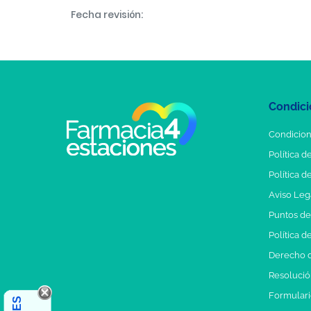
Fecha revisión:
Condici
Condicion
Política d
Política d
Aviso Leg
Puntos d
Política d
Derecho d
Resolución
Formulari