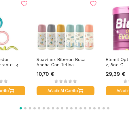
edor
Suavinex Biberón Boca
Blemil Opt
rante +4...
Ancha Con Tetina...
2, 800 G
10,70 €
29,39 €
Precio
Precio
rrito
Añadir Al Carrito
Añadir