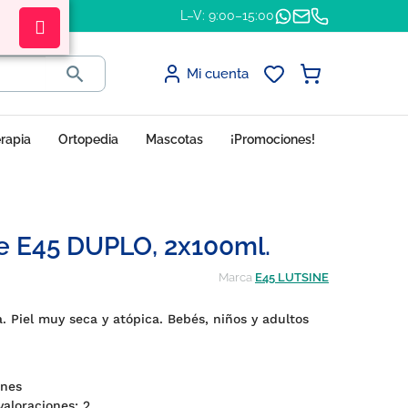
L–V: 9:00–15:00

Mi cuenta
erapia
Ortopedia
Mascotas
¡Promociones!
e E45 DUPLO, 2x100ml.
Marca
E45 LUTSINE
. Piel muy seca y atópica. Bebés, niños y adultos
iones
 valoraciones:
2