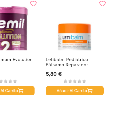
imum Evolution
Letibalm Pediátrico
Nutrat
Bálsamo Reparador
Pack D
5,80 €
27,50
Precio
Precio
 Al Carrito
Añadir Al Carrito
A