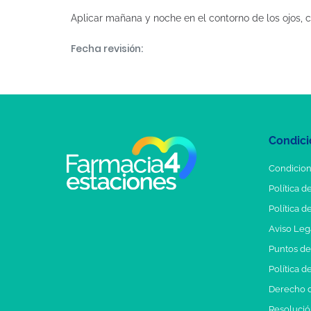
Aplicar mañana y noche en el contorno de los ojos, c
Fecha revisión:
Condici
Condicion
Política d
Política d
Aviso Leg
Puntos d
Política d
Derecho d
Resolución