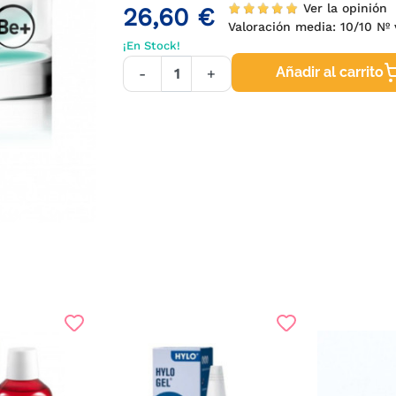
Ver la opinión
26,60 €
Valoración media:
10
/10 Nº 
¡En Stock!
Añadir al carrito
-
+