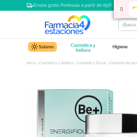
¡Envíos gratis Península a partir de 65€!
Cosmética y
Solares
Higiene
belleza
Inicio
Cosmética y Belleza
Cosmética Facial
Contorno de ojo