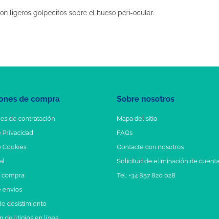
on ligeros golpecitos sobre el hueso peri-ocular.
ones de compra
Sobre nosotros
es de contratación
Mapa del sitio
e Privacidad
FAQs
e Cookies
Contacte con nosotros
al
Solicitud de eliminación de cuent
e compra
Tel: +34 857 820 028
e envíos
e desistimiento
 de litigios en línea