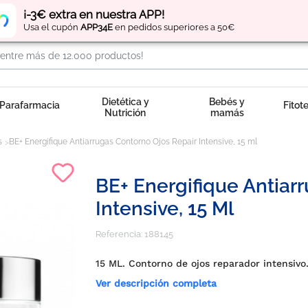
Regístrate
y obtén
puntos
por tus compras
¡-3€ extra en nuestra APP!
Usa el cupón
APP34E
en pedidos superiores a 50€
Dietética y
Bebés y
Parafarmacia
Fitot
Nutrición
mamás
s
BE+ Energifique Antiarrugas Contorno Ojos Repair Intensive, 15 ml
BE+ Energifique Antiar
Intensive, 15 Ml
Referencia:
188145
15 ML. Contorno de ojos reparador intensivo
Ver descripción completa