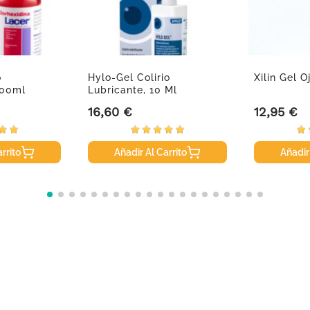
o
Hylo-Gel Colirio
Xilin Gel O
500ml
Lubricante, 10 Ml
16,60 €
12,95 €
Precio
Precio
rrito
Añadir Al Carrito
Añadir