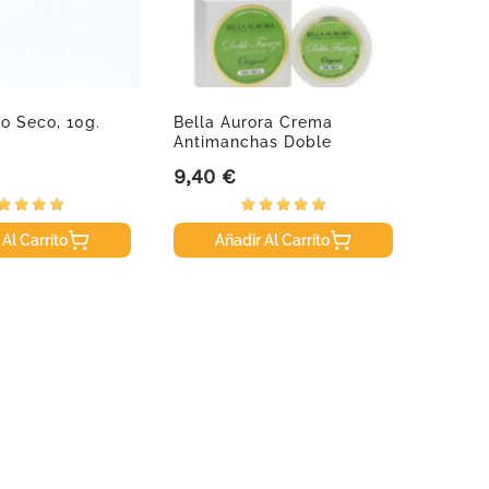
jo Seco, 10g.
Bella Aurora Crema
Ensure
Antimanchas Doble
Sabor 
Fuerza. 30ml
9,40 €
33,95
Precio
Precio
 Al Carrito
Añadir Al Carrito
A