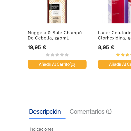
Nuggela & Sulé Champú
Lacer Colutori
De Cebolla, 250ml.
Clorhexidina, 
19,95 €
8,95 €
Precio
Precio
Añadir Al Carrito
Añadir Al Ca
Descripción
Comentarios (1)
Indicaciones