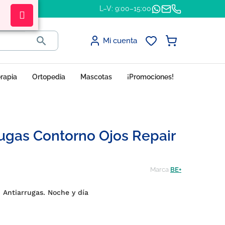
L–V: 9:00–15:00

Mi cuenta
erapia
Ortopedia
Mascotas
¡Promociones!
rugas Contorno Ojos Repair
Marca
BE+
. Antiarrugas. Noche y día