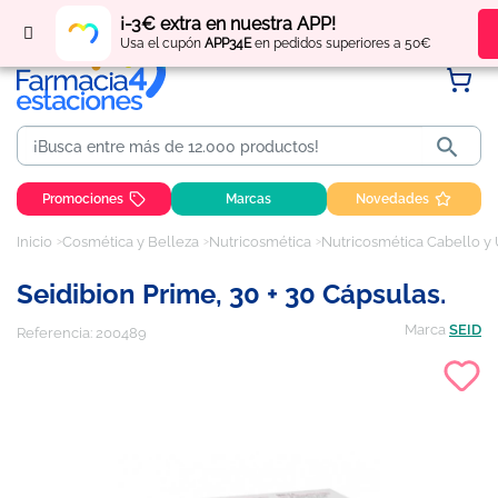
Regístrate
y obtén
puntos
por tus compras
¡-3€ extra en nuestra APP!
Usa el cupón
APP34E
en pedidos superiores a 50€

Promociones
Marcas
Novedades
Inicio
Cosmética y Belleza
Nutricosmética
Nutricosmética Cabello y
Seidibion Prime, 30 + 30 Cápsulas.
Marca
SEID
Referencia:
200489