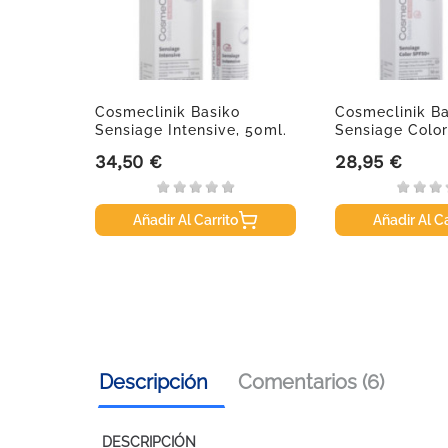
Gel
Cosmeclinik Basiko
Cosmeclinik Ba
e 2 En
Sensiage Intensive, 50ml.
Sensiage Color
50ml.
34,50 €
28,95 €
Precio
Precio
Añadir Al Carrito
Añadir Al Ca
Descripción
Comentarios (6)
DESCRIPCIÓN