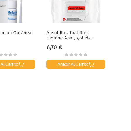
ución Cutánea,
Ansollitas Toallitas
Isdin
Higiene Anal, 50Uds.
Desod
Control
6,70 €
8,95 
Precio
Precio
 Al Carrito
Añadir Al Carrito