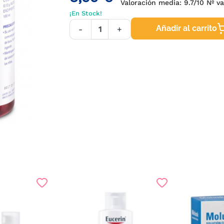
Valoración media:
9.7
/10 Nº v
¡En Stock!
Añadir al carrito
-
+