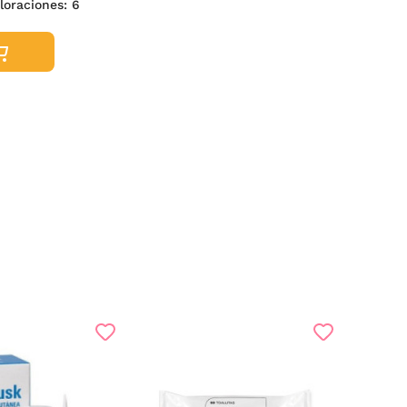
aloraciones:
6