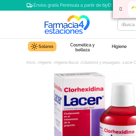
¡Envíos gratis Península a partir de 65€!
Cosmética y
Solares
Higiene
belleza
Inicio
Higiene
Higiene Bucal
Colutorios y enjuagues
Lacer C