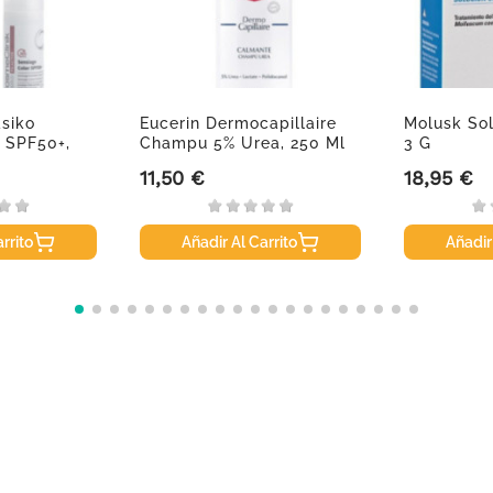
siko
Eucerin Dermocapillaire
Molusk Sol
 SPF50+,
Champu 5% Urea, 250 Ml
3 G
11,50 €
18,95 €
Precio
Precio
rrito
Añadir Al Carrito
Añadir