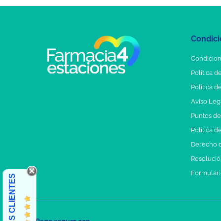
Condici
Condicion
Política d
Política d
Aviso Leg
Puntos d
Política d
Derecho d
Resolución
Formulari
OPINIONES CLIENTES