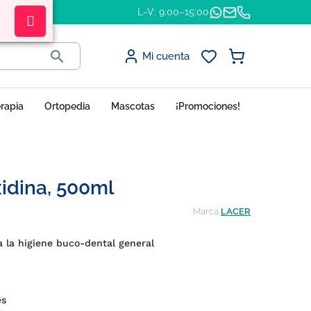
L–V: 9:00–15:00

Mi cuenta
erapia
Ortopedia
Mascotas
¡Promociones!
xidina, 500ml
Marca
LACER
a la higiene buco-dental general
es