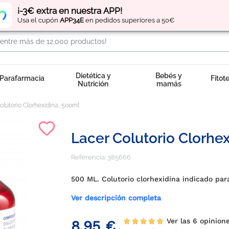
Regístrate
y obtén
puntos
por tus compras
¡-3€ extra en nuestra APP!
Usa el cupón
APP34E
en pedidos superiores a 50€
Dietética y
Bebés y
Parafarmacia
Fitot
Nutrición
mamás
olutorio Clorhexidina, 500ml
Lacer Colutorio Clorhe
Referencia:
385666
500 ML. Colutorio clorhexidina indicado par
Ver descripción completa
Ver las 6 opinion
8,95 €