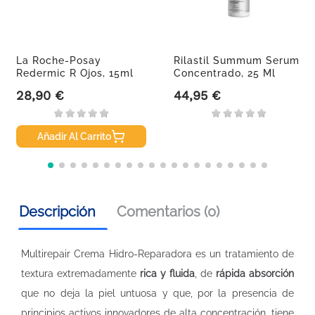
La Roche-Posay
Rilastil Summum Serum
Redermic R Ojos, 15ml
Concentrado, 25 Ml
28,90 €
44,95 €
Precio
Precio
Añadir Al Carrito
Descripción
Comentarios (0)
Multirepair Crema Hidro-Reparadora es un tratamiento de
textura extremadamente
rica y fluida
, de
rápida absorción
que no deja la piel untuosa y que, por la presencia de
principios activos innovadores de alta concentración, tiene