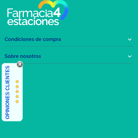

Condiciones de compra

Sobre nosotros
OPINIONES CLIENTES