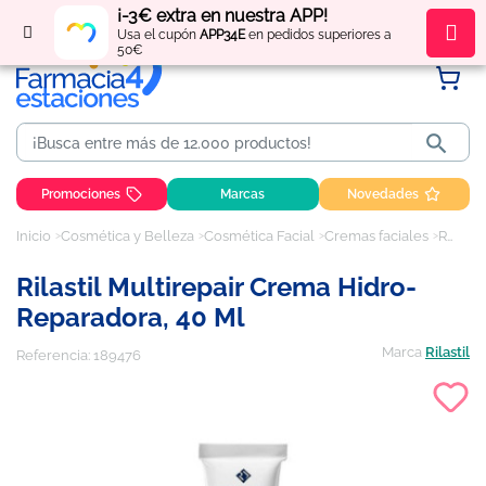
¡-3€ extra en nuestra APP!
Regístrate
y obtén
puntos
por tus compras
Usa el cupón
APP34E
en pedidos superiores a
50€

Promociones
Marcas
Novedades
Inicio
Cosmética y Belleza
Cosmética Facial
Cremas faciales
Rilastil Multirepair Crema Hidro-Reparadora, 40 ml
Rilastil Multirepair Crema Hidro-
Reparadora, 40 Ml
Marca
Rilastil
Referencia:
189476