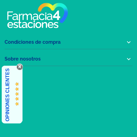

Condiciones de compra

Sobre nosotros
OPINIONES CLIENTES