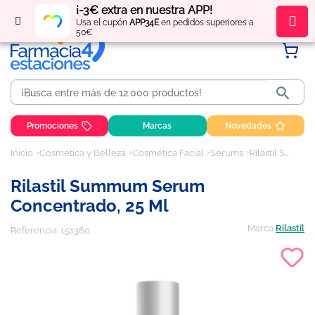
¡-3€ extra en nuestra APP!
Regístrate
y obtén
puntos
por tus compras
Usa el cupón
APP34E
en pedidos superiores a
50€

Promociones
Marcas
Novedades
Inicio
Cosmética y Belleza
Cosmética Facial
Sérums
Rilastil Summum Serum concentrado, 25 ml
Rilastil Summum Serum
Concentrado, 25 Ml
Marca
Rilastil
Referencia:
151360