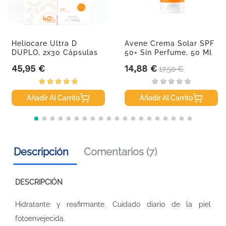
Heliocare Ultra D
Avene Crema Solar SPF
DUPLO, 2x30 Cápsulas
50+ Sin Perfume, 50 Ml
45,95 €
14,88 €
Precio
Precio
Precio base
17,50 €
Añadir Al Carrito
Añadir Al Carrito
Descripción
Comentarios (7)
DESCRIPCIÓN
Hidratante y reafirmante. Cuidado diario de la piel
fotoenvejecida.