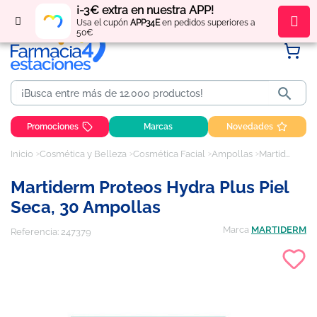
¡-3€ extra en nuestra APP!
Regístrate
y obtén
puntos
por tus compras
Usa el cupón
APP34E
en pedidos superiores a
50€

Promociones
Marcas
Novedades
Inicio
Cosmética y Belleza
Cosmética Facial
Ampollas
Martiderm Proteos Hydra Plus piel seca, 30 ampollas
Martiderm Proteos Hydra Plus Piel
Seca, 30 Ampollas
Marca
MARTIDERM
Referencia:
247379