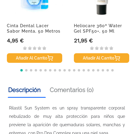
Cinta Dental Lacer
Heliocare 360º Water
Sabor Menta, 50 Metros
Gel SPF50+, 50 Ml
4,95 €
21,95 €
Precio
Precio
Añadir Al Carrito
Añadir Al Carrito
Descripción
Comentarios (0)
Rilastil Sun System es un spray transparente corporal
nebulizado de muy alta protección para niños que
previene la aparición de quemaduras solares, manchas y
eritemas, con Pro Dna Complex para una piel sana.