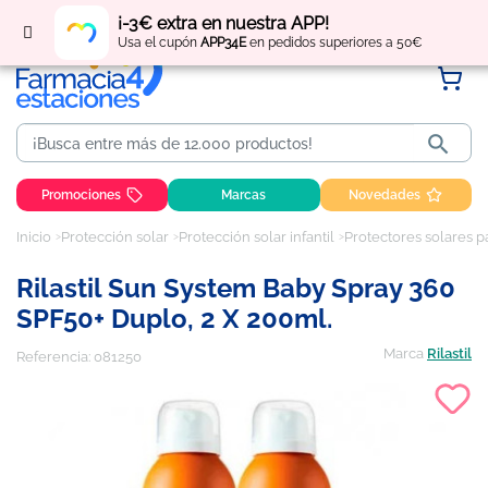
Regístrate
y obtén
puntos
por tus compras
¡-3€ extra en nuestra APP!
Usa el cupón
APP34E
en pedidos superiores a 50€

Promociones
Marcas
Novedades
Inicio
Protección solar
Protección solar infantil
Protectores solares 
Rilastil Sun System Baby Spray 360
SPF50+ Duplo, 2 X 200ml.
Marca
Rilastil
Referencia:
081250