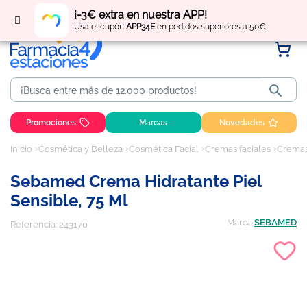
Regístrate
y obtén
puntos
por tus compras
¡-3€ extra en nuestra APP!
Usa el cupón
APP34E
en pedidos superiores a 50€

Promociones
Marcas
Novedades
Inicio
Cosmética y Belleza
Cosmética Facial
Cremas faciales
Cremas 
Sebamed Crema Hidratante Piel
Sensible, 75 Ml
Marca
SEBAMED
Referencia:
243170