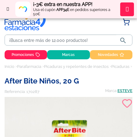
¡-3€ extra en nuestra APP!
Regístrate
y obtén
puntos
por tus compras
Usa el cupón
APP34E
en pedidos superiores a
50€

Promociones
Marcas
Novedades
Inicio
Parafarmacia
Picaduras y repelentes de insectos
Picaduras
Af
After Bite Niños, 20 G
Marca
ESTEVE
Referencia:
170287