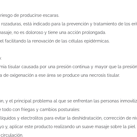
a riesgo de producirse escaras.
e rozaduras, está indicado para la prevención y tratamiento de los e
masaje, no es doloroso y tiene una acción prolongada.
iel facilitando la renovación de las células epidérmicas.
:
mia tisular causada por una presión continua y mayor que la presió
a de oxigenación a ese área se produce una necrosis tisular.
ción, y el principal problema al que se enfrentan las personas inmovi
e todo con friegas y cambios posturales:
líquidos y electrolitos para evitar la deshidratación, corrección de n
yo y, aplicar este producto realizando un suave masaje sobre la piel.
circulación.