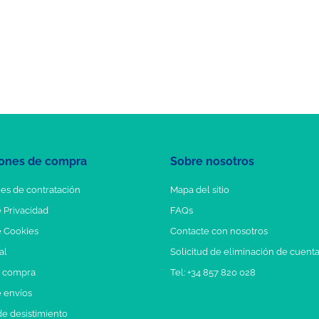
ones de compra
Sobre nosotros
es de contratación
Mapa del sitio
e Privacidad
FAQs
e Cookies
Contacte con nosotros
al
Solicitud de eliminación de cuent
e compra
Tel: +34 857 820 028
e envíos
e desistimiento