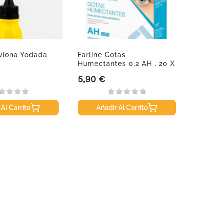
viona Yodada
Farline Gotas
Arnido
Humectantes 0,2 AH , 20 X
0,40 Ml
5,90 €
9,50 
Precio
Precio
 Al Carrito
Añadir Al Carrito
A