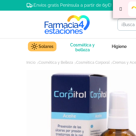
¡Envíos gratis Península a partir de 65€!
Cosmética y
Solares
Higiene
belleza
Inicio
Cosmética y Belleza
Cosmética Corporal
Cremas y Ace