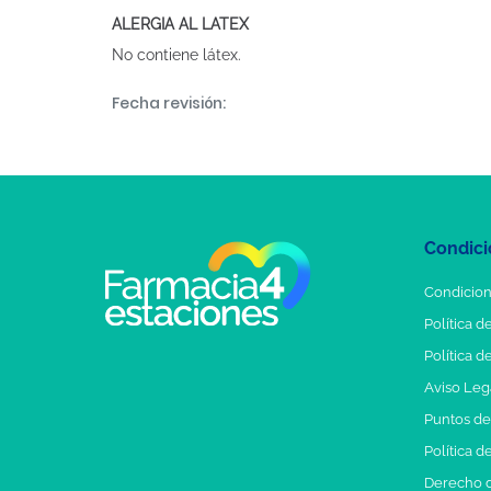
ALERGIA AL LATEX
No contiene látex.
Fecha revisión:
Condici
Condicion
Política d
Política d
Aviso Leg
Puntos d
Política d
Derecho d