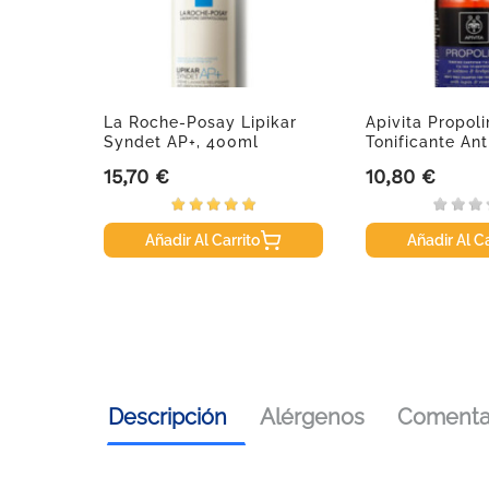
r
La Roche-Posay Lipikar
Apivita Propo
o,
Syndet AP+, 400ml
Tonificante Anti
15,70 €
10,80 €
Precio
Precio
Añadir Al Carrito
Añadir Al Ca
Descripción
Alérgenos
Comentar