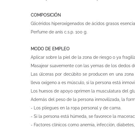
COMPOSICIÓN
Glicéridos hiperoxigenados de ácidos grasos esenciales
Perfume de anís c.s.p. 100 g.
MODO DE EMPLEO
Aplicar sobre la piel de la zona de riesgo o ya fragil
Masajear suavemente con las yemas de los dedos dura
Las úlceras por decúbito se producen en una zona 
lleva oxigeno a es músculo, si la persona está inmo
Los huesos de apoyo oprimen la musculatura del glute
Además del peso de la persona inmovilizada, la form
- Los pliegues en la ropa personal y de cama.
- Si la persona está húmeda, se favorece la maceració
- Factores clínicos como anemia, infección, diabetes,