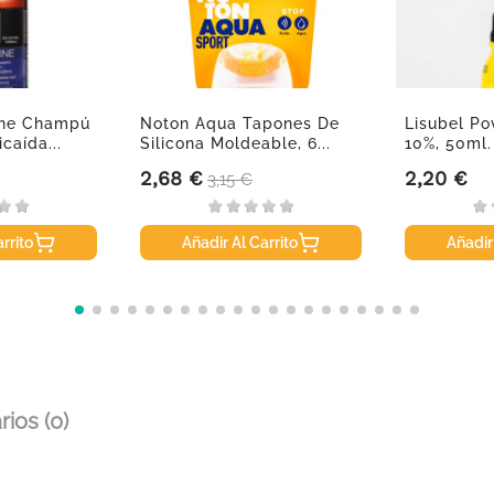
line Champú
Noton Aqua Tapones De
Lisubel Po
caída...
Silicona Moldeable, 6...
10%, 50ml.
2,68 €
2,20 €
Precio
Precio base
Precio
3,15 €
rrito
Añadir Al Carrito
Añadir
ios (0)