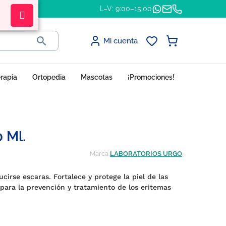
L–V: 9:00–15:00

Mi cuenta
erapia
Ortopedia
Mascotas
¡Promociones!
 Ml.
Marca
LABORATORIOS URGO
cirse escaras. Fortalece y protege la piel de las
 para la prevención y tratamiento de los eritemas