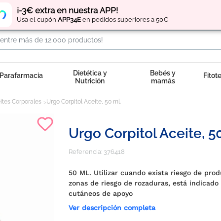
Regístrate
y obtén
puntos
por tus compras
¡-3€ extra en nuestra APP!
Usa el cupón
APP34E
en pedidos superiores a 50€
Dietética y
Bebés y
Parafarmacia
Fitot
Nutrición
mamás
ites Corporales
Urgo Corpitol Aceite, 50 ml.
Urgo Corpitol Aceite, 50
Referencia:
376418
50 ML. Utilizar cuando exista riesgo de produ
zonas de riesgo de rozaduras, está indicado
cutáneos de apoyo
Ver descripción completa