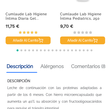
Cumlaude Lab Higiene
Cumlaude Lab Higiene
Íntima Diaria Gel...
Íntima Pediatrics, 250
Ml
11,75 €
9,70 €
Precio
Precio
Añadir Al Carrito
Añadir Al Carrito
Descripción
Alérgenos
Comentarios (8)
DESCRIPCIÓN
Leche de continuación con las proteínas adaptadas a
partir de los 6 meses. Con hierro microencapsulado que
aumenta un 40% su absorción y con fructooligosacáridos
para regular el tránsito intestinal.