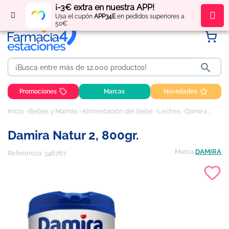
¡-3€ extra en nuestra APP!
Regístrate
y obtén
puntos
por tus compras
Usa el cupón
APP34E
en pedidos superiores a
50€

Promociones
Marcas
Novedades
Inicio
Bebés y Mamás
Alimentación del bebé
Leches
Damira Natur 2, 800gr.
Damira Natur 2, 800gr.
Marca
DAMIRA
Referencia:
346767