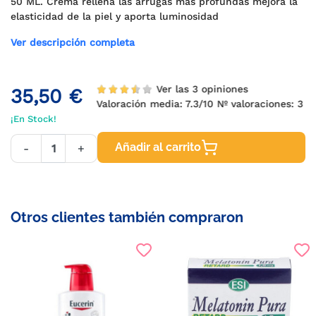
50 ML. Crema rellena las arrugas más profundas mejora la
elasticidad de la piel y aporta luminosidad
Ver descripción completa
Ver las 3 opiniones
35,50 €
Valoración media:
7.3
/10 Nº valoraciones:
3
¡En Stock!
Añadir al carrito
-
+
Otros clientes también compraron