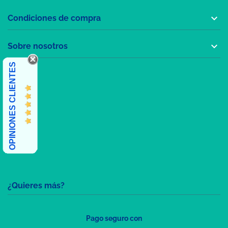

Condiciones de compra

Sobre nosotros
OPINIONES CLIENTES
¿Quieres más?
Pago seguro con