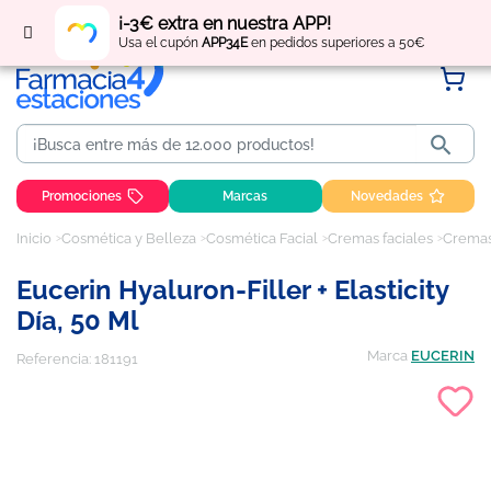
Regístrate
y obtén
puntos
por tus compras
¡-3€ extra en nuestra APP!
Usa el cupón
APP34E
en pedidos superiores a 50€

Promociones
Marcas
Novedades
Inicio
Cosmética y Belleza
Cosmética Facial
Cremas faciales
Cremas
Eucerin Hyaluron-Filler + Elasticity
Día, 50 Ml
Marca
EUCERIN
Referencia:
181191