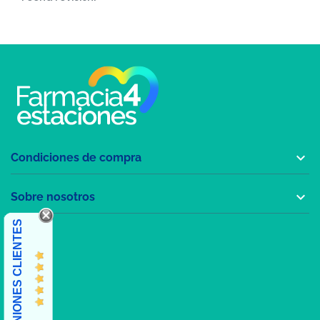

Condiciones de compra

Sobre nosotros
OPINIONES CLIENTES