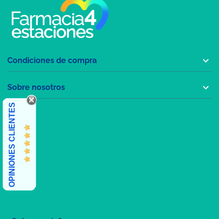

Condiciones de compra

Sobre nosotros
OPINIONES CLIENTES