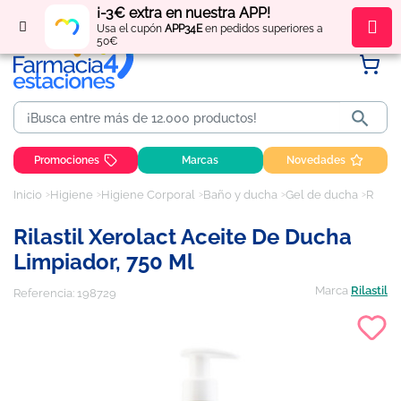
¡-3€ extra en nuestra APP!
Regístrate
y obtén
puntos
por tus compras
Usa el cupón
APP34E
en pedidos superiores a
50€

Promociones
Marcas
Novedades
Inicio
Higiene
Higiene Corporal
Baño y ducha
Gel de ducha
Rilastil Xerolact Aceite de Ducha Limpiador, 750 ml
Rilastil Xerolact Aceite De Ducha
Limpiador, 750 Ml
Marca
Rilastil
Referencia:
198729