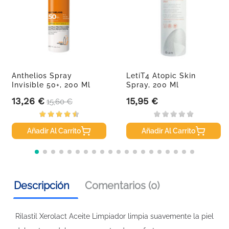
Anthelios Spray
LetiT4 Atopic Skin
Invisible 50+, 200 Ml
Spray, 200 Ml
13,26 €
15,95 €
Precio
Precio base
Precio
15,60 €
Añadir Al Carrito
Añadir Al Carrito
Descripción
Comentarios (0)
Rilastil Xerolact Aceite Limpiador limpia suavemente la piel