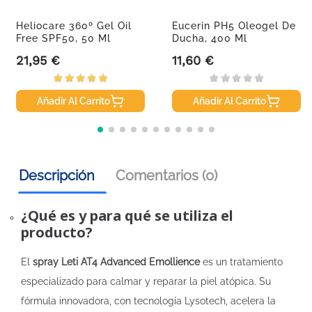
Heliocare 360º Gel Oil
Eucerin PH5 Oleogel De
Free SPF50, 50 Ml
Ducha, 400 Ml
21,95 €
11,60 €
Precio
Precio
Añadir Al Carrito
Añadir Al Carrito
Descripción
Comentarios (0)
¿Qué es y para qué se utiliza el
producto?
El
spray Leti AT4 Advanced Emollience
es un tratamiento
especializado para calmar y reparar la piel atópica. Su
fórmula innovadora, con tecnología Lysotech, acelera la