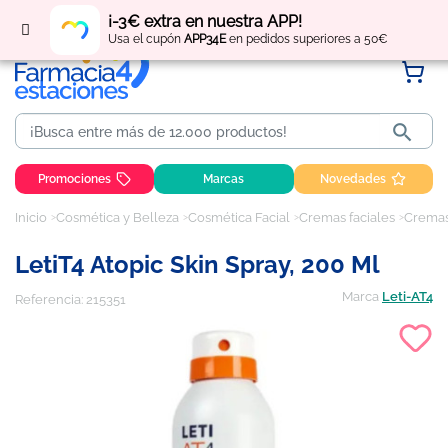
Regístrate
y obtén
puntos
por tus compras
¡-3€ extra en nuestra APP!
Usa el cupón
APP34E
en pedidos superiores a 50€

Promociones
Marcas
Novedades
Inicio
Cosmética y Belleza
Cosmética Facial
Cremas faciales
Cremas 
LetiT4 Atopic Skin Spray, 200 Ml
Marca
Leti-AT4
Referencia:
215351