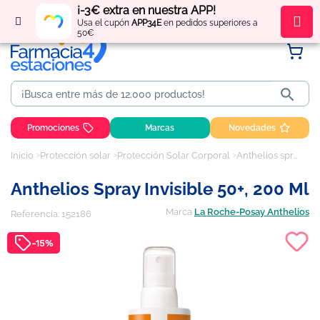
¡-3€ extra en nuestra APP!
Regístrate
y obtén
puntos
por tus compras
Usa el cupón
APP34E
en pedidos superiores a
50€

Promociones
Marcas
Novedades
Inicio
Protección solar
Protección Solar Corporal
Anthelios spray invisible 50+, 200 ml
Anthelios Spray Invisible 50+, 200 Ml
Marca
La Roche-Posay Anthelios
Referencia:
152186
-15%