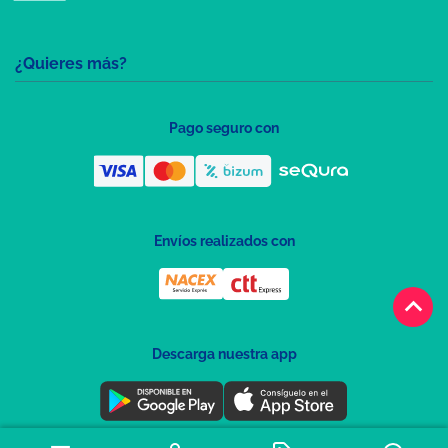
¿Quieres más?
Pago seguro con
Envíos realizados con
keyboard_arrow_up
Descarga nuestra app