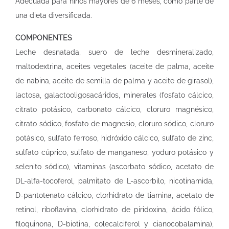
Adecuada para niños mayores de 6 meses, como parte de
una dieta diversificada.
COMPONENTES
Leche desnatada, suero de leche desmineralizado,
maltodextrina, aceites vegetales (aceite de palma, aceite
de nabina, aceite de semilla de palma y aceite de girasol),
lactosa, galactooligosacáridos, minerales (fosfato cálcico,
citrato potásico, carbonato cálcico, cloruro magnésico,
citrato sódico, fosfato de magnesio, cloruro sódico, cloruro
potásico, sulfato ferroso, hidróxido cálcico, sulfato de zinc,
sulfato cúprico, sulfato de manganeso, yoduro potásico y
selenito sódico), vitaminas (ascorbato sódico, acetato de
DL-alfa-tocoferol, palmitato de L-ascorbilo, nicotinamida,
D-pantotenato cálcico, clorhidrato de tiamina, acetato de
retinol, riboflavina, clorhidrato de piridoxina, ácido fólico,
filoquinona, D-biotina, colecalciferol y cianocobalamina),