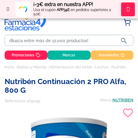
¡-3€ extra en nuestra APP!
Regístrate
y obtén
puntos
por tus compras
Usa el cupón
APP34E
en pedidos superiores a
50€

Promociones
Marcas
Novedades
Inicio
Bebés y Mamás
Alimentación del bebé
Leches
Nutribén Continuación 2 PRO Alfa, 800 g
Nutribén Continuación 2 PRO Alfa,
800 G
Marca
NUTRIBEN
Referencia:
169095