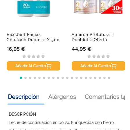
Bexident Encías
Almiron Profutura 2
Colutorio Duplo, 2 X 500
Duobiotik Oferta
Ml
Duplo,...
16,95 €
44,95 €
Precio
Precio
Añadir Al Carrito
Añadir Al Carrito
Descripción
Alérgenos
Comentarios (4)
DESCRIPCIÓN
Leche de continuación en polvo. Enriquecida con hierro.