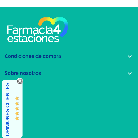

Condiciones de compra

Sobre nosotros
OPINIONES CLIENTES