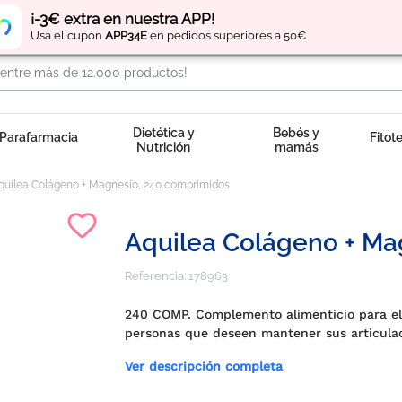
Regístrate
y obtén
puntos
por tus compras
¡-3€ extra en nuestra APP!
Usa el cupón
APP34E
en pedidos superiores a 50€
Dietética y
Bebés y
Parafarmacia
Fitot
Nutrición
mamás
quilea Colágeno + Magnesio, 240 comprimidos
Aquilea Colágeno + Ma
Referencia:
178963
240 COMP. Complemento alimenticio para el
personas que deseen mantener sus articula
Ver descripción completa