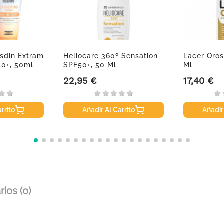
Isdin Extram
Heliocare 360º Sensation
Lacer Oros
0+, 50ml
SPF50+, 50 Ml
Ml
22,95 €
17,40 €
Precio
Precio
rrito
Añadir Al Carrito
Añadir
ios (0)