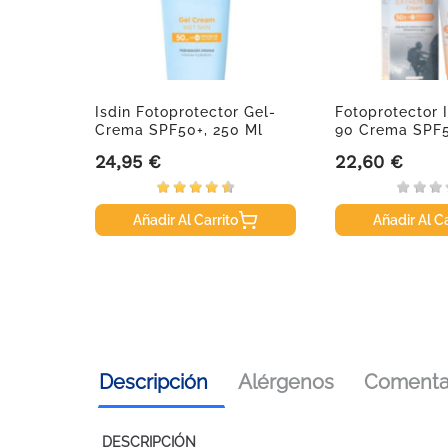
Galaxy
Isdin Fotoprotector Gel-
Fotoprotector 
Crema SPF50+, 250 Ml
90 Crema SPF5
24,95 €
22,60 €
Precio
Precio
Añadir Al Carrito
Añadir Al Ca
Descripción
Alérgenos
Comentar
DESCRIPCIÓN