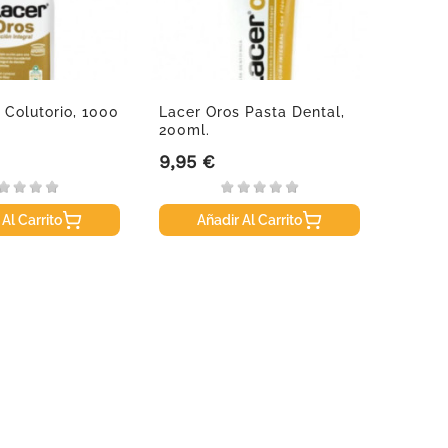
 Colutorio, 1000
Lacer Oros Pasta Dental,
Helioc
200ml.
Cápsu
9,95 €
27,99
Precio
Precio
 Al Carrito
Añadir Al Carrito
A