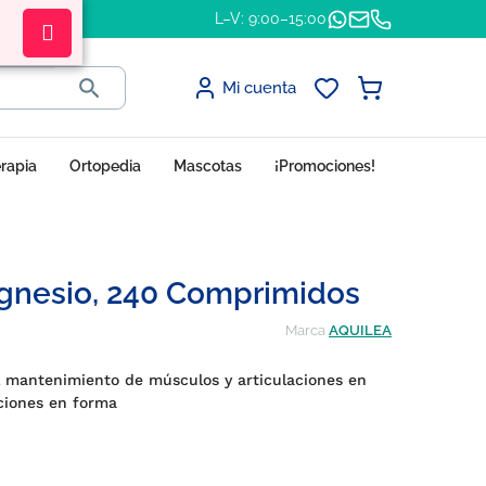
L–V: 9:00–15:00

Mi cuenta
erapia
Ortopedia
Mascotas
¡Promociones!
gnesio, 240 Comprimidos
Marca
AQUILEA
 mantenimiento de músculos y articulaciones en
ciones en forma