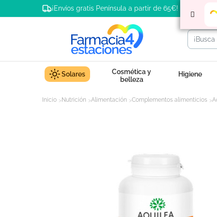
¡Envíos gratis Península a partir de 65€!
Cosmética y
Solares
Higiene
belleza
Inicio
Nutrición
Alimentación
Complementos alimenticios
A