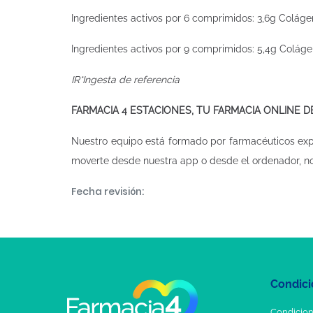
Ingredientes activos por 6 comprimidos: 3,6g Coláge
Ingredientes activos por 9 comprimidos: 5,4g Coláge
IR*Ingesta de referencia
FARMACIA 4 ESTACIONES, TU FARMACIA ONLINE 
Nuestro equipo está formado por farmacéuticos ex
moverte desde nuestra app o desde el ordenador, n
Fecha revisión:
Condici
Condicion