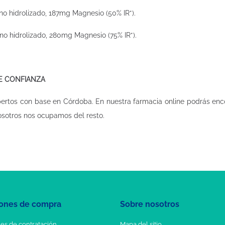
no hidrolizado, 187mg Magnesio (50% IR*).
no hidrolizado, 280mg Magnesio (75% IR*).
DE CONFIANZA
pertos con base en Córdoba. En nuestra
farmacia online
podrás enco
osotros nos ocupamos del resto.
ones de compra
Sobre nosotros
es de contratación
Mapa del sitio