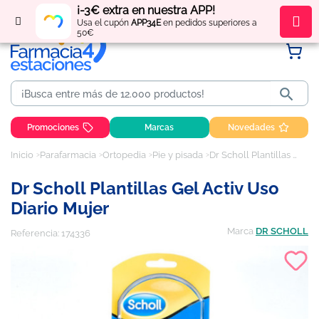
¡-3€ extra en nuestra APP!
Regístrate
y obtén
puntos
por tus compras
Usa el cupón
APP34E
en pedidos superiores a
50€

Promociones
Marcas
Novedades
Inicio
Parafarmacia
Ortopedia
Pie y pisada
Dr Scholl Plantillas Gel Activ Uso diario Mujer
Dr Scholl Plantillas Gel Activ Uso
Diario Mujer
Marca
DR SCHOLL
Referencia:
174336