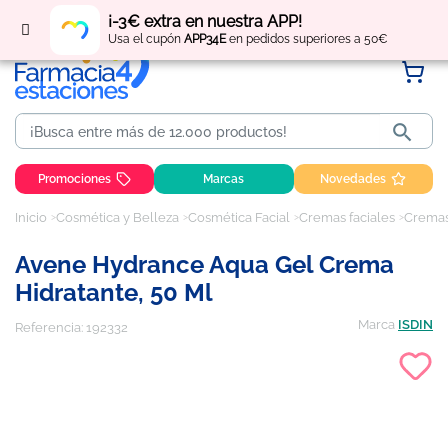
Regístrate
y obtén
puntos
por tus compras
¡-3€ extra en nuestra APP!
Usa el cupón
APP34E
en pedidos superiores a 50€

Promociones
Marcas
Novedades
Inicio
Cosmética y Belleza
Cosmética Facial
Cremas faciales
Cremas
Avene Hydrance Aqua Gel Crema
Hidratante, 50 Ml
Marca
ISDIN
Referencia:
192332