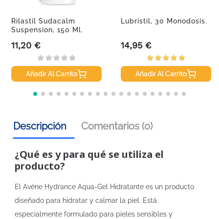
Rilastil Sudacalm
Lubristil, 30 Monodosis.
Suspension, 150 Ml.
11,20 €
14,95 €
Precio
Precio
Añadir Al Carrito
Añadir Al Carrito
Descripción
Comentarios (0)
¿Qué es y para qué se utiliza el
producto?
El Avène Hydrance Aqua-Gel Hidratante es un producto
diseñado para hidratar y calmar la piel. Está
especialmente formulado para pieles sensibles y