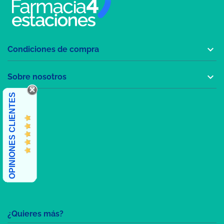

Condiciones de compra

Sobre nosotros
OPINIONES CLIENTES
¿Quieres más?