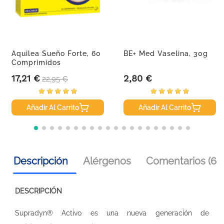
Aquilea Sueño Forte, 60
BE+ Med Vaselina, 30g
Comprimidos
17,21 €
2,80 €
Precio
Precio base
Precio
22,95 €
Añadir Al Carrito
Añadir Al Carrito
Descripción
Alérgenos
Comentarios (6)
DESCRIPCIÓN
Supradyn® Activo es una nueva generación de