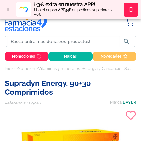
¡-3€ extra en nuestra APP!
Regístrate
y obtén
puntos
por tus compras
Usa el cupón
APP34E
en pedidos superiores a
50€

Promociones
Marcas
Novedades
Inicio
Nutrición
Vitaminas y minerales
Energía y Cansancio
Supradyn Energy, 90+30 comprimidos
Supradyn Energy, 90+30
Comprimidos
Marca
BAYER
Referencia:
169016