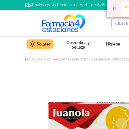
¡Envíos gratis Península a partir de 65€!
Cosmética y
Solares
Higiene
belleza
Inicio
Nutrición
Problemas para dormir y relajación
Masticabl