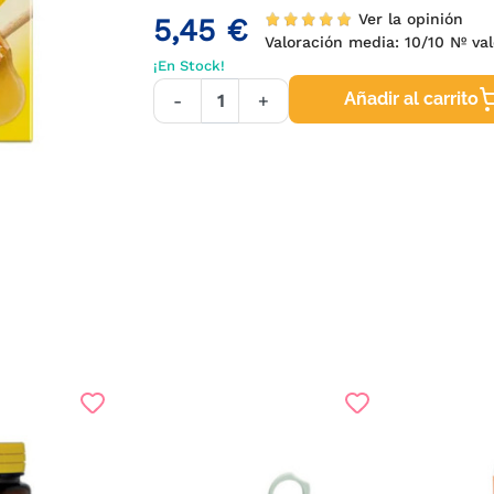
Ver la opinión
5,45 €
Valoración media:
10
/10 Nº va
¡En Stock!
Añadir al carrito
-
+