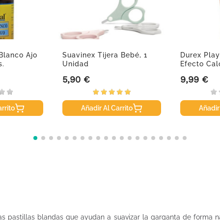
Blanco Ajo
Suavinex Tijera Bebé, 1
Durex Play
s.
Unidad
Efecto Cal
5,90 €
9,99 €
Precio
Precio
rrito
Añadir Al Carrito
Añadir
nas pastillas blandas que ayudan a suavizar la garganta de forma 