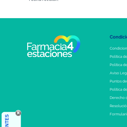
Condici
Condicion
Política d
Política d
Aviso Leg
Puntos d
Política d
Derecho d
Resolución
Formulari