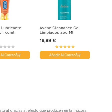
 Lubricante
Avene Cleanance Gel
Uriage
or, 50ml.
Limpiador, 400 Ml
Creme
16,99 €
9,30 
Precio
Precio
 Al Carrito
Añadir Al Carrito
A
natural gracias al efecto que producen en la mucosa