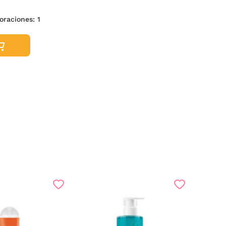
loraciones:
1