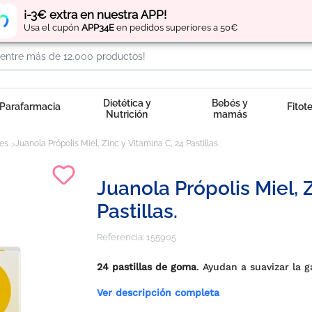
Regístrate
y obtén
puntos
por tus compras
¡-3€ extra en nuestra APP!
Usa el cupón
APP34E
en pedidos superiores a 50€
Dietética y
Bebés y
Parafarmacia
Fitot
Nutrición
mamás
es
Juanola Própolis Miel, Zinc y Vitamina C, 24 Pastillas.
Juanola Própolis Miel, 
Pastillas.
Referencia:
155905
24 pastillas de goma
. Ayudan a suavizar la 
Ver descripción completa