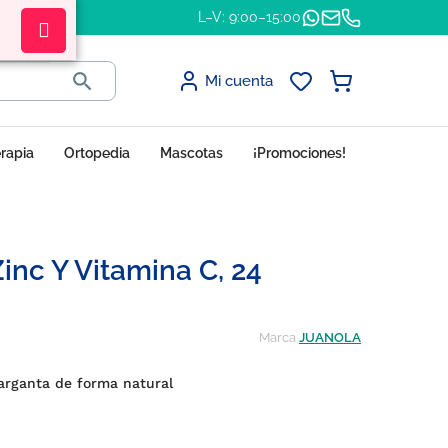
L–V: 9:00–15:00

Mi cuenta
erapia
Ortopedia
Mascotas
¡Promociones!
Zinc Y Vitamina C, 24
Marca
JUANOLA
garganta de forma natural