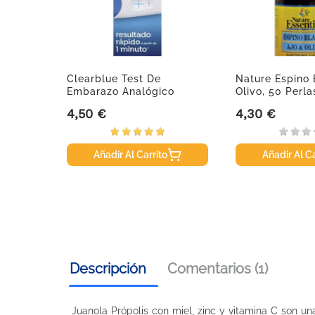
s
Clearblue Test De
Nature Espino 
Embarazo Analógico
Olivo, 50 Perla
Detección...
4,50 €
4,30 €
Precio
Precio
Añadir Al Carrito
Añadir Al Ca
Descripción
Comentarios (1)
Juanola Própolis con miel, zinc y vitamina C son u