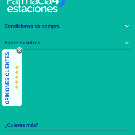

Condiciones de compra

Sobre nosotros
OPINIONES CLIENTES
¿Quieres más?