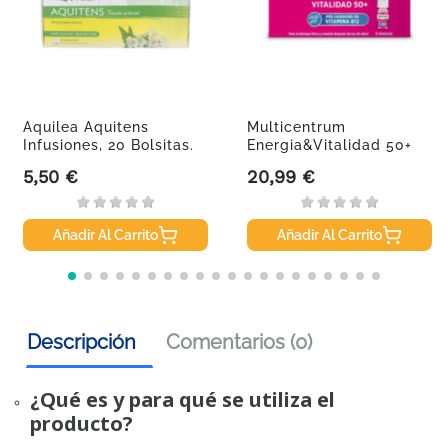
Aquilea Aquitens
Multicentrum
Infusiones, 20 Bolsitas.
Energia&Vitalidad 50+
Sabor...
5,50 €
20,99 €
Precio
Precio
Añadir Al Carrito
Añadir Al Carrito
Descripción
Comentarios (0)
¿Qué es y para qué se utiliza el
producto?