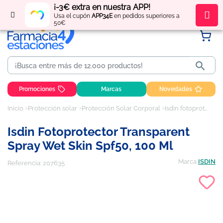
¡-3€ extra en nuestra APP!
Regístrate
y obtén
puntos
por tus compras
Usa el cupón
APP34E
en pedidos superiores a
50€

Promociones
Marcas
Novedades
Inicio
Protección solar
Protección Solar Corporal
Isdin fotoprotector transparent spray wet skin spf50, 100 ml
Isdin Fotoprotector Transparent
Spray Wet Skin Spf50, 100 Ml
Marca
ISDIN
Referencia:
207635