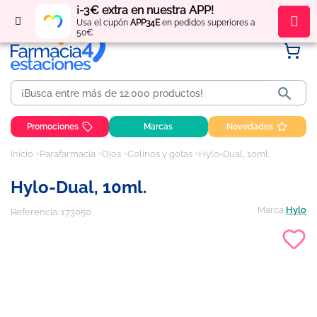
¡-3€ extra en nuestra APP!
Regístrate
y obtén
puntos
por tus compras
Usa el cupón
APP34E
en pedidos superiores a
50€

Promociones
Marcas
Novedades
Inicio
Parafarmacia
Ojos
Colirios y gotas
Hylo-Dual, 10ml.
Hylo-Dual, 10ml.
Marca
Hylo
Referencia:
173050