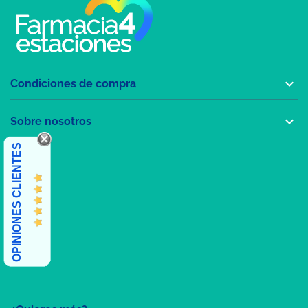

Condiciones de compra

Sobre nosotros
OPINIONES CLIENTES