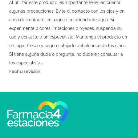
Al utilizar este producto, es importante tener en cuenta
algunas precauciones. Evite el contacto con los ojos y en
caso de contacto, enjuague con abundante agua. Si
experimenta picores, irritaciones o rojeces, suspenda su
uso y consulte a un especialista. Mantenga el producto en
un lugar fresco y seguro, alejado del alcance de los niños.
Si tiene alguna duda o pregunta, no dude en consultar a
los especialistas.
Fecha revisión: