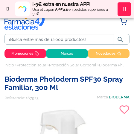
¡-3€ extra en nuestra APP!
Regístrate
y obtén
puntos
por tus compras
Usa el cupón
APP34E
en pedidos superiores a
50€

Promociones
Marcas
Novedades
Inicio
Protección solar
Protección Solar Corporal
Bioderma Photoderm SPF30 spray familiar, 300 ml
Bioderma Photoderm SPF30 Spray
Familiar, 300 Ml
Marca
BIODERMA
Referencia:
167923