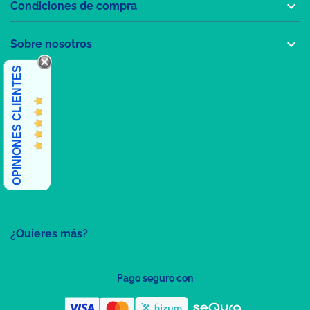

Condiciones de compra

Sobre nosotros
OPINIONES CLIENTES
¿Quieres más?
Pago seguro con