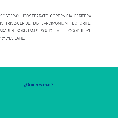
 ISOSTERAYL ISOSTEARATE. COPERNICIA CERIFERA
PRIC TRIGLYCERIDE. DISTEARDIMONIUM HECTORITE.
ARABEN. SORBITAN SESQUIOLEATE. TOCOPHERYL
RYLYLSILANE.
¿Quieres más?