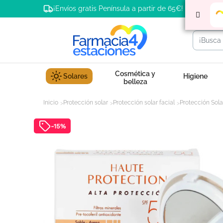
¡Envíos gratis Península a partir de 65€!
Cosmética y
Solares
Higiene
belleza
Inicio
Protección solar
Protección solar facial
Protección Sola
-15%