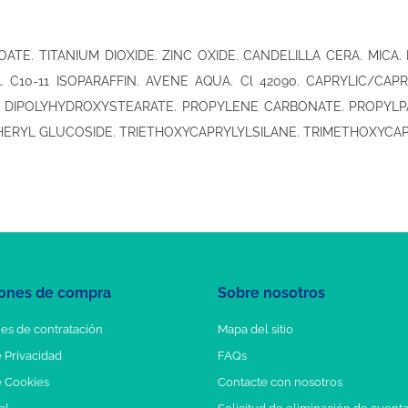
TE. TITANIUM DIOXIDE. ZINC OXIDE. CANDELILLA CERA. MICA.
A. C10-11 ISOPARAFFIN. AVENE AQUA. Cl 42090. CAPRYLIC/CA
30 DIPOLYHYDROXYSTEARATE. PROPYLENE CARBONATE. PROPYLP
ERYL GLUCOSIDE. TRIETHOXYCAPRYLYLSILANE. TRIMETHOXYCAP
ones de compra
Sobre nosotros
es de contratación
Mapa del sitio
e Privacidad
FAQs
e Cookies
Contacte con nosotros