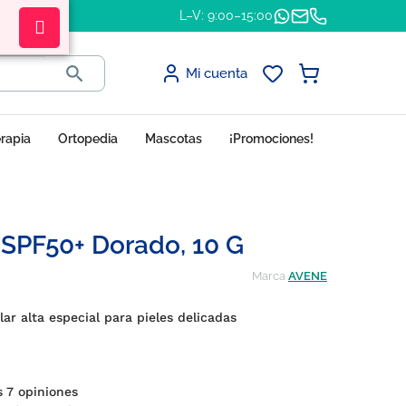
L–V: 9:00–15:00

Mi cuenta
erapia
Ortopedia
Mascotas
¡Promociones!
SPF50+ Dorado, 10 G
Marca
AVENE
ar alta especial para pieles delicadas
 7 opiniones