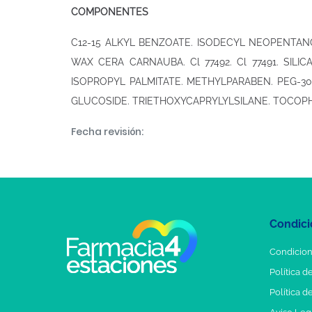
COMPONENTES
C12-15 ALKYL BENZOATE. ISODECYL NEOPENTANOA
WAX CERA CARNAUBA. Cl 77492. Cl 77491. SILIC
ISOPROPYL PALMITATE. METHYLPARABEN. PEG-
GLUCOSIDE. TRIETHOXYCAPRYLYLSILANE. TOCOPH
Fecha revisión:
Condici
Condicion
Política d
Política d