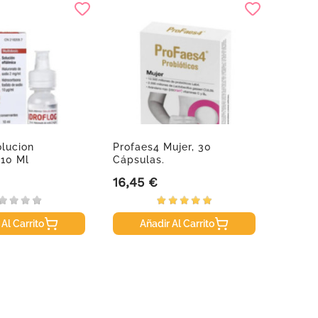
olucion
Profaes4 Mujer, 30
Oniria
 10 Ml
Cápsulas.
16,45 €
8,50 
Precio
Precio
 Al Carrito
Añadir Al Carrito
A