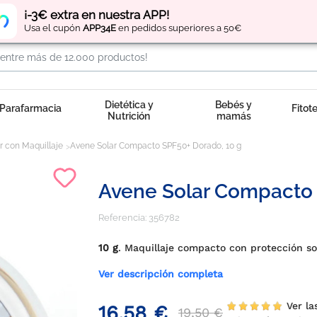
Regístrate
y obtén
puntos
por tus compras
¡-3€ extra en nuestra APP!
Usa el cupón
APP34E
en pedidos superiores a 50€
Dietética y
Bebés y
Parafarmacia
Fitot
Nutrición
mamás
r con Maquillaje
Avene Solar Compacto SPF50+ Dorado, 10 g
Avene Solar Compacto 
Referencia:
356782
10 g
. Maquillaje compacto con protección sol
Ver descripción completa
Ver las
16,58 €
19,50 €