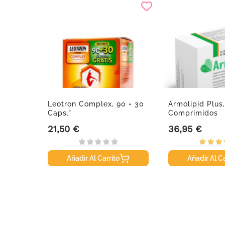
ución
Leotron Complex, 90 + 30
Armolipid Plus
,...
Caps.*
Comprimidos
21,50 €
36,95 €
Precio
Precio
Añadir Al Carrito
Añadir Al Ca