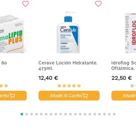
, 60
Cerave Loción Hidratante,
Idroflog S
473ml.
Oftálmica,
Multidosis
12,40 €
22,50 €
Precio
Precio
rrito
Añadir Al Carrito
Añadir