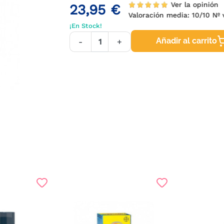
Ver la opinión
23,95 €
Valoración media:
10
/10 Nº 
¡En Stock!
Añadir al carrito
-
+