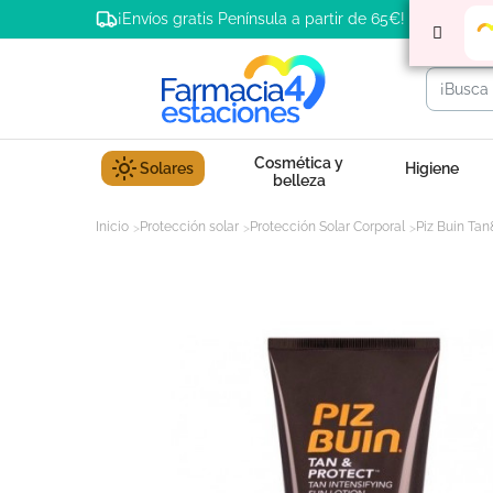
¡Envíos gratis Península a partir de 65€!
Cosmética y
Solares
Higiene
belleza
Inicio
Protección solar
Protección Solar Corporal
Piz Buin Tan