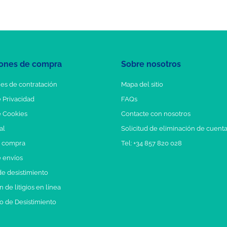
ones de compra
Sobre nosotros
es de contratación
Mapa del sitio
e Privacidad
FAQs
e Cookies
Contacte con nosotros
al
Solicitud de eliminación de cuent
e compra
Tel: +34 857 820 028
e envíos
e desistimiento
 de litigios en línea
o de Desistimiento