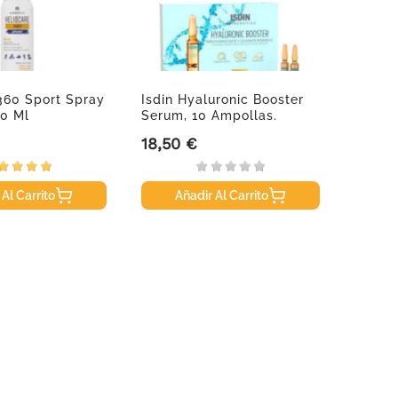
360 Sport Spray
Isdin Hyaluronic Booster
Frezy
00 Ml
Serum, 10 Ampollas.
Sunscr
50 Ml
18,50 €
19,95
Precio
Precio
 Al Carrito
Añadir Al Carrito
A