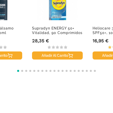
Bálsamo
Supradyn ENERGY 50+
Heliocare 
00ml
Vitalidad, 90 Comprimidos
SPF50+, 1
28,35 €
16,95 €
Precio
Precio
rrito
Añadir Al Carrito
Añadir