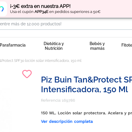
Regístrate
y obtén
puntos
por tus compras
¡-3€ extra en nuestra APP!
Usa el cupón
APP34E
en pedidos superiores a 50€
Dietética y
Bebés y
Parafarmacia
Fitot
Nutrición
mamás
&Protect SPF30 loción solar intensificadora, 150 ml
Piz Buin Tan&Protect S
Intensificadora, 150 Ml
Referencia:
169786
150 ML. Loción solar protectora. Acelera y 
Ver descripción completa