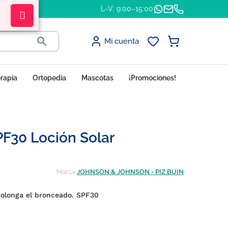
L–V: 9:00–15:00

Mi cuenta
erapia
Ortopedia
Mascotas
¡Promociones!
PF30 Loción Solar
Marca
JOHNSON & JOHNSON - PIZ BUIN
prolonga el bronceado. SPF30