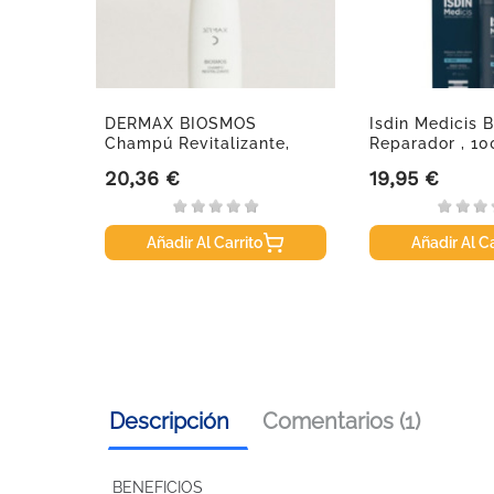
DERMAX BIOSMOS
Isdin Medicis 
Champú Revitalizante,
Reparador , 1
200ml
20,36 €
19,95 €
se
Precio
Precio
Añadir Al Carrito
Añadir Al Ca
Descripción
Comentarios (1)
BENEFICIOS