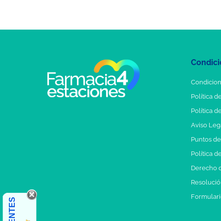
Condici
Condicion
Política d
Política d
Aviso Leg
Puntos d
Política d
Derecho d
Resolución
Formulari