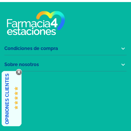

Condiciones de compra

Sobre nosotros
OPINIONES CLIENTES