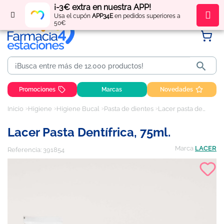
¡-3€ extra en nuestra APP!
Regístrate
y obtén
puntos
por tus compras
Usa el cupón
APP34E
en pedidos superiores a
50€

Promociones
Marcas
Novedades
Inicio
Higiene
Higiene Bucal
Pasta de dientes
Lacer pasta dentífrica, 75ml.
Lacer Pasta Dentífrica, 75ml.
Marca
LACER
Referencia:
391854