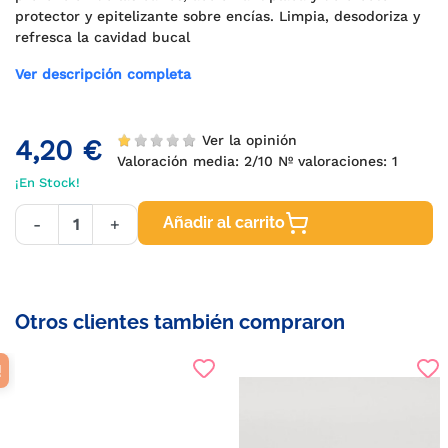
protector y epitelizante sobre encías. Limpia, desodoriza y
refresca la cavidad bucal
Ver descripción completa
Ver la opinión
4,20 €
Valoración media:
2
/10 Nº valoraciones:
1
¡En Stock!
Añadir al carrito
-
+
Otros clientes también compraron
!